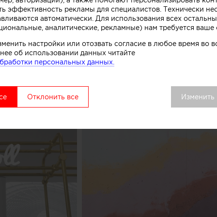
к, символизирующих систему охлаждения в автоматах
ть эффективность рекламы для специалистов. Технически н
комства.
авливаются автоматически. Для использования всех остальны
циональные, аналитические, рекламные) нам требуется ваше 
вой точки выделяется среди других объектов торгово
зменить настройки или отозвать согласие в любое время во
удалось сосредоточить внимание покупателей как на 
нее об использовании данных читайте
ом процессе, в основе которого перемешивание слоев 
бработки персональных данных.
добавок», рассказывают авторы этого небольшого про
се
Отклонить все
Изменить