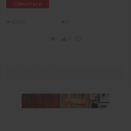
Связаться
60358
0
0