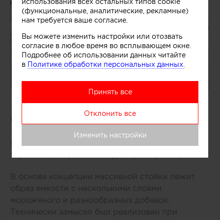
использования всех остальных типов cookie
(функциональные, аналитические, рекламные)
нам требуется ваше согласие.
Вы можете изменить настройки или отозвать
согласие в любое время во всплывающем окне.
Подробнее об использовании данных читайте
в
Политике обработки персональных данных.
Принять все
Удачное решение предложили специалисты
Отклонить все
бюро One Design Office и Studio Twocan,
занимавшиеся дизайном небольшого магазина
Изменить настройки
мороженого, расположенного в одном из
торговых центров Мельбурна (Австралия).
В основе концепции массивной стойки лежит
образ емкости с несколькими слоями
мороженого и разнообразных добавок.
Технически замысел был реализован при