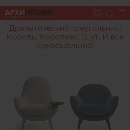
Драматический треугольник:
Король, Королева, Шут. И все
сумасшедшие!