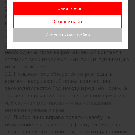
использован в материалах Сайта.
Принять все
2.3. Оператор вправе использовать контент
полностью или частично, с указанием авторства
Отклонить все
или без такового, если это не противоречит
законодательству РФ.
Изменить настройки
3. Гарантии Пользователя
3.1. Пользователь гарантирует наличие всех
необходимых прав на размещаемый контент и
согласие всех изображённых лиц на публикацию
их изображений.
3.2. Пользователь обязуется не размещать
контент, нарушающий права третьих лиц,
законодательство РФ, международные нормы, а
также содержащий запрещённую информацию.
4. Механизм реагирования на нарушения
интеллектуальных прав
4.1. Любое лицо вправе подать жалобу на
нарушение его прав через форму на Сайте, по
электронной почте или почтовым отправлением.