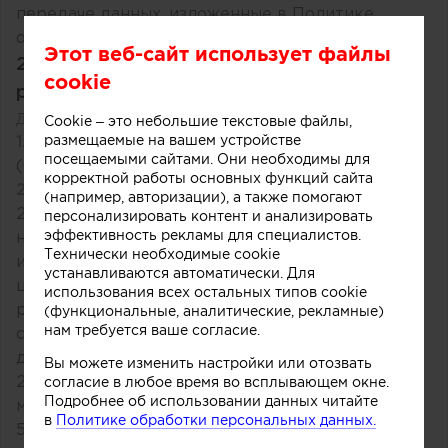
передаче данных, изложенные в Политике
обработки персональных данных.
Этот веб-сайт использует файлы
2. Лицензионное соглашение о
cookie
размещении контента на Archiprofi.ru
Дата вступления в силу: 05.05.2025
Cookie – это небольшие текстовые файлы,
размещаемые на вашем устройстве
1. Термины и определения
посещаемыми сайтами. Они необходимы для
(См. раздел
1 Правил пользования сайтом
)
корректной работы основных функций сайта
2. Предоставление прав
(например, авторизации), а также помогают
2.1. Пользователь предоставляет Оператору
персонализировать контент и анализировать
эффективность рекламы для специалистов.
неисключительную бесплатную лицензию на
Технически необходимые cookie
использование размещённого контента для
устанавливаются автоматически. Для
целей функционирования, продвижения и
использования всех остальных типов cookie
(функциональные, аналитические, рекламные)
рекламы Сайта, публикации в СМИ, социальных
нам требуется ваше согласие.
сетях и иных ресурсах, связанных с
деятельностью Сайта.
Вы можете изменить настройки или отозвать
согласие в любое время во всплывающем окне.
2.2. Лицензия действует на территории всего
Подробнее об использовании данных читайте
мира на срок размещения контента и в течение
в
Политике обработки персональных данных.
5 лет после его удаления, если контент был