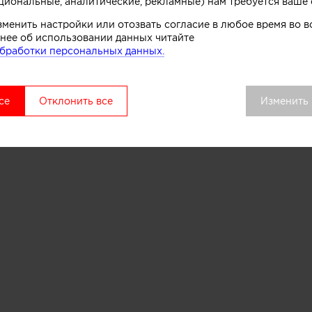
циональные, аналитические, рекламные) нам требуется ваше 
по типам лестниц с учётом конструктивных и стилист
зменить настройки или отозвать согласие в любое время во
нее об использовании данных читайте
бработки персональных данных.
разные)
се
Отклонить все
Изменить
)