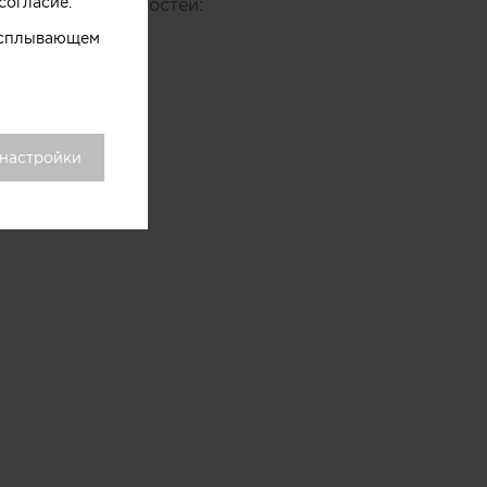
согласие.
ических особенностей:
 всплывающем
 настройки