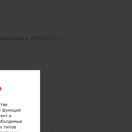
проектами и «ПРОЕКТ» с
e
стве
х функций
тент и
еобходимые
х типов