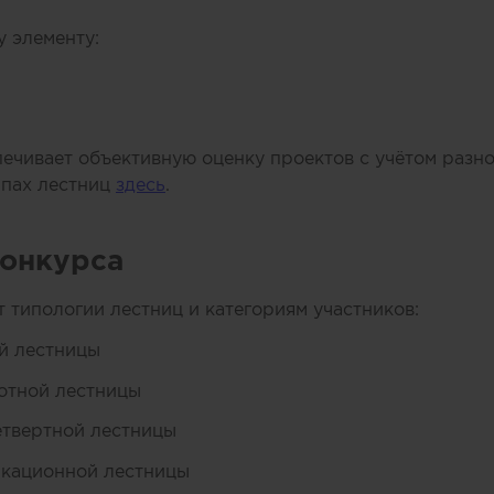
 элементу:
ечивает объективную оценку проектов с учётом разн
ипах лестниц
здесь
.
конкурса
 типологии лестниц и категориям участников:
й лестницы
отной лестницы
етвертной лестницы
кационной лестницы