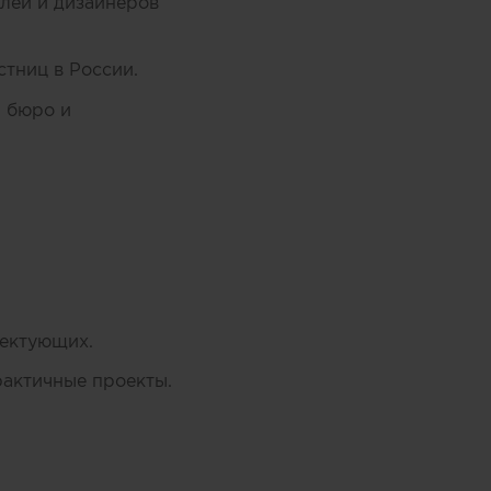
лей и дизайнеров
тниц в России.
и бюро и
лектующих.
рактичные проекты.