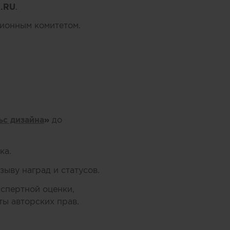
.RU
.
ционным комитетом.
ьс дизайна
»
до
ка.
ыву наград и статусов.
кспертной оценки,
ы авторских прав.