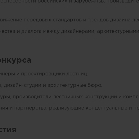
оспособности российских и зарубежных производите
ижение передовых стандартов и трендов дизайна лес
ества и диалога между дизайнерами, архитектурным
онкурса
йнеры и проектировщики лестниц.
, дизайн-студии и архитектурные бюро.
уры, производители лестничных конструкций и комп
ия и партнёрства, реализующие концептуальные и п
стия