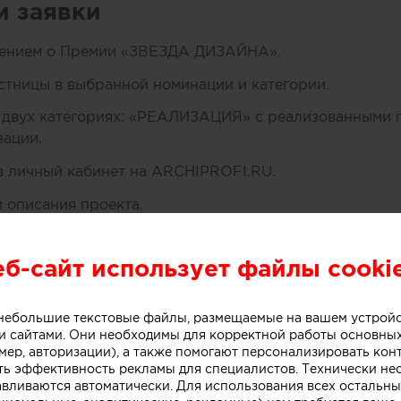
и заявки
жением о Премии «ЗВЕЗДА ДИЗАЙНА».
естницы в выбранной номинации и категории.
в двух категориях: «РЕАЛИЗАЦИЯ» с реализованными 
зации.
 в личный кабинет на ARCHIPROFI.RU.
и описания проекта.
тправка заявки на рассмотрение.
еб-сайт использует файлы cooki
ого взноса после подтверждения заявки.
конкурса и взаимодействие с организаторами.
о небольшие текстовые файлы, размещаемые на вашем устрой
 сайтами. Они необходимы для корректной работы основны
мер, авторизации), а также помогают персонализировать кон
кты принимаются
ть эффективность рекламы для специалистов. Технически н
авливаются автоматически. Для использования всех остальны