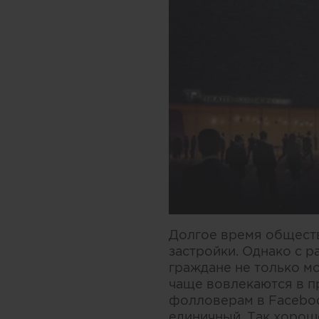
Долгое время обществ
застройки. Однако с р
граждане не только м
чаще вовлекаются в п
фолловерам в Faceboo
единичный. Так хорош