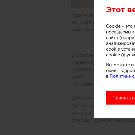
Этот в
Удачное решение предлож
занимавшиеся дизайном 
Cookie – эт
торговых центров Мельбу
посещаемыми
сайта (напри
анализирова
cookie устан
В основе концепции масс
cookie (функ
и разнообразных добавок
Вы можете и
многослойной заливки то
окне. Подроб
в
Политике о
каркасе из медных трубо
популярного ледяного ла
Принять в
«Монолитный фасад торго
Средствами дизайна нам 
так и на производственн
орехов и ароматических 