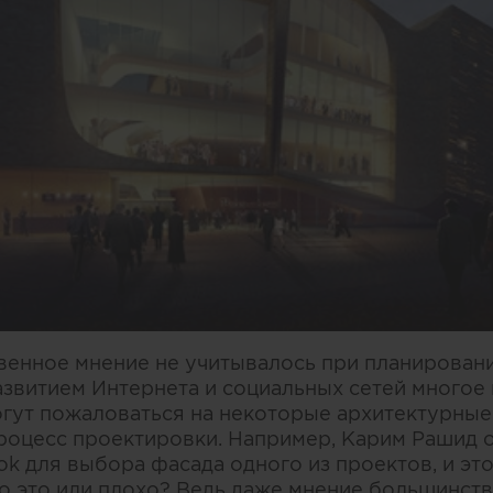
енное мнение не учитывалось при планирован
азвитием Интернета и социальных сетей многое
огут пожаловаться на некоторые архитектурные 
роцесс проектировки. Например, Карим Рашид 
k для выбора фасада одного из проектов, и эт
о это или плохо? Ведь даже мнение большинств