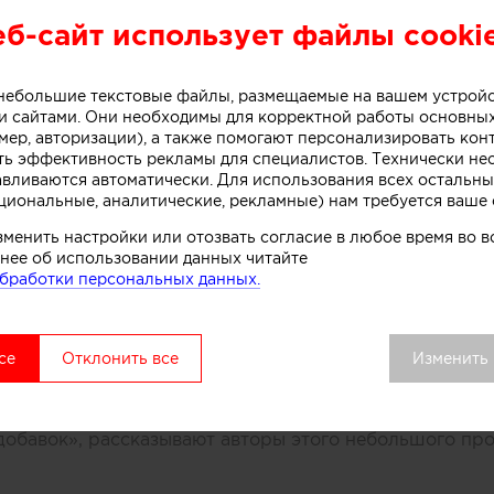
еб-сайт использует файлы cooki
или специалисты бюро One Design Office и Studio T
небольшого магазина мороженого, расположенного в 
о небольшие текстовые файлы, размещаемые на вашем устрой
рна (Австралия).
 сайтами. Они необходимы для корректной работы основны
мер, авторизации), а также помогают персонализировать кон
ть эффективность рекламы для специалистов. Технически н
авливаются автоматически. Для использования всех остальны
ивной стойки лежит образ емкости с несколькими сл
циональные, аналитические, рекламные) нам требуется ваше 
. Технически замысел был реализован при помощи те
зменить настройки или отозвать согласие в любое время во
нированного бетона. Логотип магазина мороженого б
нее об использовании данных читайте
бработки персональных данных.
к, символизирующих систему охлаждения в автоматах
комства.
се
Отклонить все
Изменить
вой точки выделяется среди других объектов торгово
удалось сосредоточить внимание покупателей как на 
ом процессе, в основе которого перемешивание слоев 
добавок», рассказывают авторы этого небольшого про