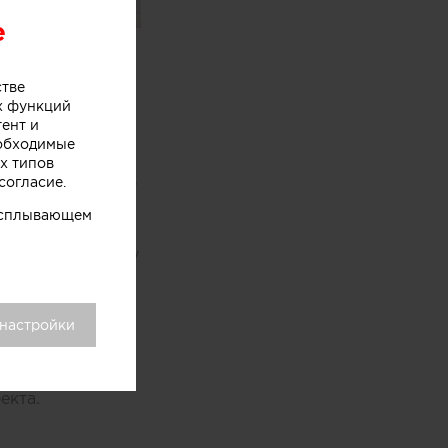
e
wocan,
одном из
стве
х функций
тент и
еобходимые
х типов
оями мороженого
согласие.
хники
 всплывающем
ыл закреплен на
 по производству
 настройки
го центра.
самом продукте,
фруктов, ягод,
екта.