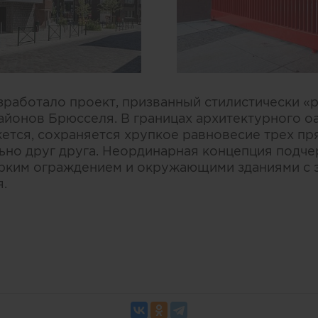
азработало проект, призванный стилистически «
йонов Брюсселя. В границах архитектурного оа
жется, сохраняется хрупкое равновесие трех п
но друг друга. Неординарная концепция подче
ярким ограждением и окружающими зданиями с 
.