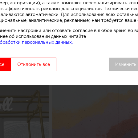
мер, авторизации), а также помогают персонализировать кон
к, символизирующих систему охлаждения в автоматах
ть эффективность рекламы для специалистов. Технически н
комства.
авливаются автоматически. Для использования всех остальны
циональные, аналитические, рекламные) нам требуется ваше 
вой точки выделяется среди других объектов торгово
зменить настройки или отозвать согласие в любое время во
нее об использовании данных читайте
удалось сосредоточить внимание покупателей как на 
бработки персональных данных.
ом процессе, в основе которого перемешивание слоев 
добавок», рассказывают авторы этого небольшого про
се
Отклонить все
Изменить