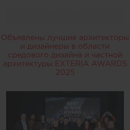
Объявлены лучшие архитекторы
и дизайнеры в области
средового дизайна и частной
архитектуры EXTERIA AWARDS
2025