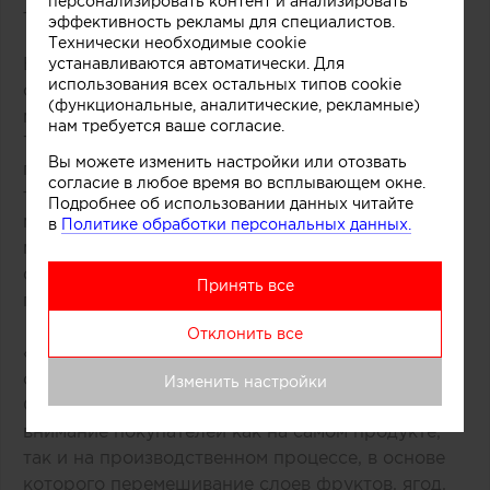
персонализировать контент и анализировать
торговых центров Мельбурна (Австралия).
эффективность рекламы для специалистов.
Технически необходимые cookie
В основе концепции массивной стойки лежит
устанавливаются автоматически. Для
использования всех остальных типов cookie
образ емкости с несколькими слоями
(функциональные, аналитические, рекламные)
мороженого и разнообразных добавок.
нам требуется ваше согласие.
Технически замысел был реализован при
Вы можете изменить настройки или отозвать
помощи техники многослойной заливки
согласие в любое время во всплывающем окне.
тонированного бетона. Логотип магазина
Подробнее об использовании данных читайте
мороженого был закреплен на каркасе из
в
Политике обработки персональных данных.
медных трубок, символизирующих систему
охлаждения в автоматах по производству
Принять все
популярного ледяного лакомства.
Отклонить все
«Монолитный фасад торговой точки выделяется
среди других объектов торгового центра.
Изменить настройки
Средствами дизайна нам удалось сосредоточить
внимание покупателей как на самом продукте,
так и на производственном процессе, в основе
которого перемешивание слоев фруктов, ягод,