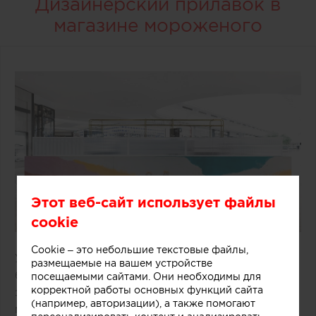
Дизайнерский прилавок в
магазине мороженого
Этот веб-сайт использует файлы
cookie
Cookie – это небольшие текстовые файлы,
Удачное решение предложили специалисты
размещаемые на вашем устройстве
бюро One Design Office и Studio Twocan,
посещаемыми сайтами. Они необходимы для
корректной работы основных функций сайта
занимавшиеся дизайном небольшого магазина
(например, авторизации), а также помогают
мороженого, расположенного в одном из