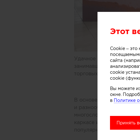
Этот в
Cookie – эт
посещаемыми
Удачное решение предлож
сайта (напри
занимавшиеся дизайном 
анализирова
cookie устан
торговых центров Мельбу
cookie (функ
Вы можете и
окне. Подроб
В основе концепции масс
в
Политике о
и разнообразных добавок
многослойной заливки то
каркасе из медных трубо
Принять в
популярного ледяного ла