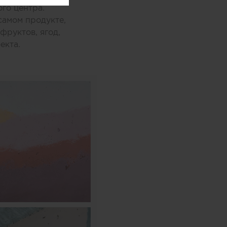
го центра.
самом продукте,
фруктов, ягод,
екта.