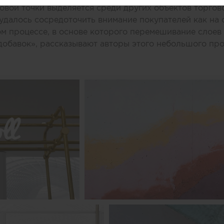
вой точки выделяется среди других объектов торгово
удалось сосредоточить внимание покупателей как на 
ом процессе, в основе которого перемешивание слоев 
добавок», рассказывают авторы этого небольшого про