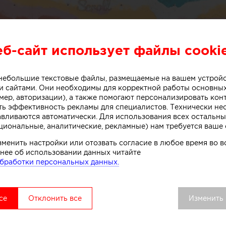
еб-сайт использует файлы cooki
о небольшие текстовые файлы, размещаемые на вашем устрой
 сайтами. Они необходимы для корректной работы основны
или специалисты бюро One Design Office и Studio T
мер, авторизации), а также помогают персонализировать кон
небольшого магазина мороженого, расположенного в 
ть эффективность рекламы для специалистов. Технически н
авливаются автоматически. Для использования всех остальны
рна (Австралия).
циональные, аналитические, рекламные) нам требуется ваше 
зменить настройки или отозвать согласие в любое время во
нее об использовании данных читайте
ивной стойки лежит образ емкости с несколькими сл
бработки персональных данных.
. Технически замысел был реализован при помощи те
нированного бетона. Логотип магазина мороженого б
к, символизирующих систему охлаждения в автоматах
се
Отклонить все
Изменить
комства.