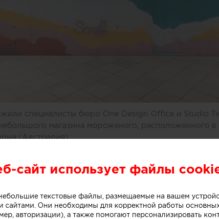
или специалисты бюро One Design Office и Studio T
небольшого магазина мороженого, расположенного в 
рна (Австралия).
еб-сайт использует файлы cooki
ивной стойки лежит образ емкости с несколькими сл
. Технически замысел был реализован при помощи те
о небольшие текстовые файлы, размещаемые на вашем устрой
нированного бетона. Логотип магазина мороженого б
 сайтами. Они необходимы для корректной работы основны
к, символизирующих систему охлаждения в автоматах
мер, авторизации), а также помогают персонализировать кон