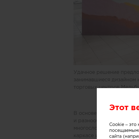
Удачное решение предлож
занимавшиеся дизайном 
торговых центров Мельбу
Этот в
В основе концепции масс
и разнообразных добавок
Cookie – эт
многослойной заливки то
посещаемыми
каркасе из медных трубо
сайта (напри