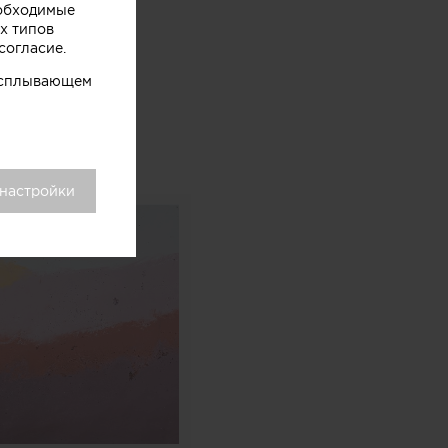
еобходимые
х типов
согласие.
го центра.
 всплывающем
самом продукте,
фруктов, ягод,
екта.
 настройки