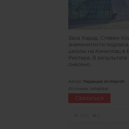
Заха Хадид, Стивен Х
знаменитости подписа
школы на Кинкплац в 
Рихтера. В результат
снесено.
Автор:
Редакция Archiprofi
Источник:
Inhabitat
Связаться
3891
0