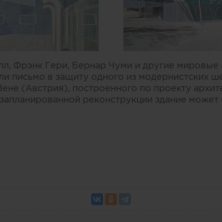
олл, Фрэнк Гери, Бернар Чуми и другие мировые
ли письмо в защиту одного из модернистских ш
Вене (Австрия), построенного по проекту архит
е запланированной реконструкции здание может 