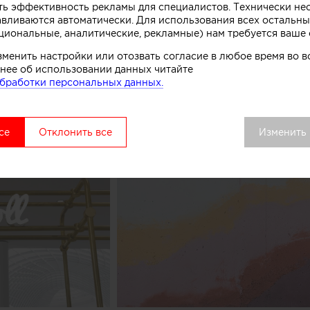
ть эффективность рекламы для специалистов. Технически н
комства.
авливаются автоматически. Для использования всех остальны
циональные, аналитические, рекламные) нам требуется ваше 
вой точки выделяется среди других объектов торгово
зменить настройки или отозвать согласие в любое время во
удалось сосредоточить внимание покупателей как на 
нее об использовании данных читайте
ом процессе, в основе которого перемешивание слоев 
бработки персональных данных.
добавок», рассказывают авторы этого небольшого про
се
Отклонить все
Изменить