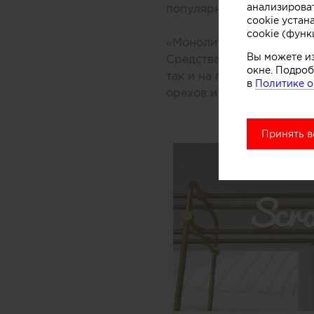
анализирова
популярного ледяного ла
cookie устан
cookie (функ
«Монолитный фасад торго
Вы можете и
Средствами дизайна нам 
окне. Подроб
так и на производственн
в
Политике о
орехов и ароматических 
Принять в