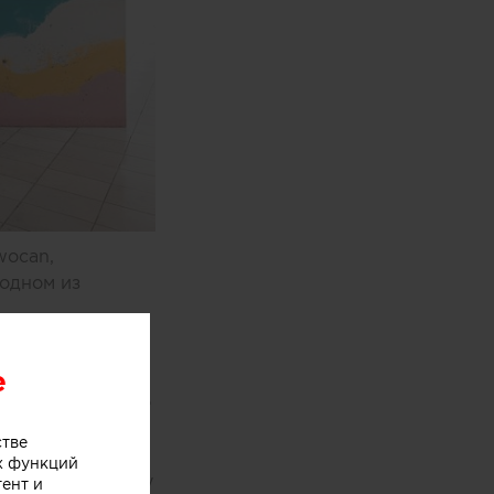
wocan,
одном из
e
оями мороженого
хники
стве
ыл закреплен на
х функций
 по производству
тент и