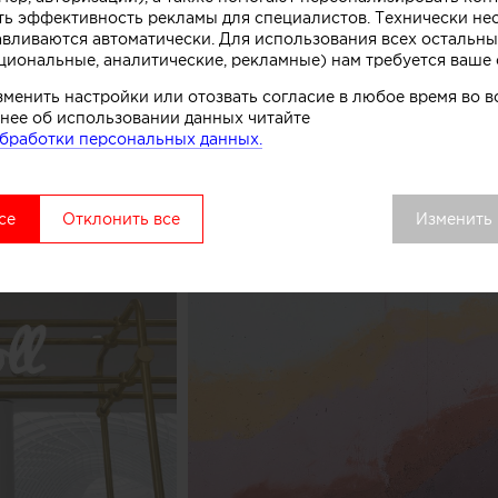
ть эффективность рекламы для специалистов. Технически н
комства.
авливаются автоматически. Для использования всех остальны
циональные, аналитические, рекламные) нам требуется ваше 
вой точки выделяется среди других объектов торгово
зменить настройки или отозвать согласие в любое время во
удалось сосредоточить внимание покупателей как на 
нее об использовании данных читайте
ом процессе, в основе которого перемешивание слоев 
бработки персональных данных.
добавок», рассказывают авторы этого небольшого про
се
Отклонить все
Изменить