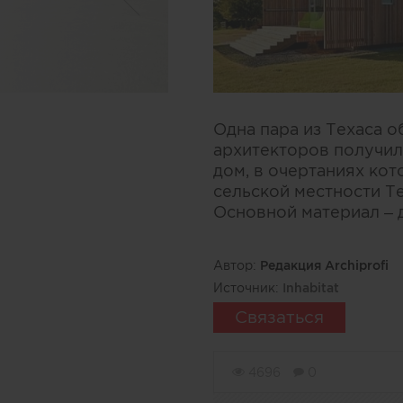
Одна пара из Техаса 
архитекторов получил
дом, в очертаниях ко
сельской местности Те
Основной материал – д
Автор:
Редакция Archiprofi
Источник:
Inhabitat
Связаться
4696
0