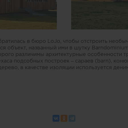
обратилась в бюро LoJo, чтобы отстроить необы
ся объект, названный ими в шутку Barndominium
торого различимы архитектурные особенности 
хаса подсобных построек – сараев (barn), коню
ерево, в качестве изоляции используется дени