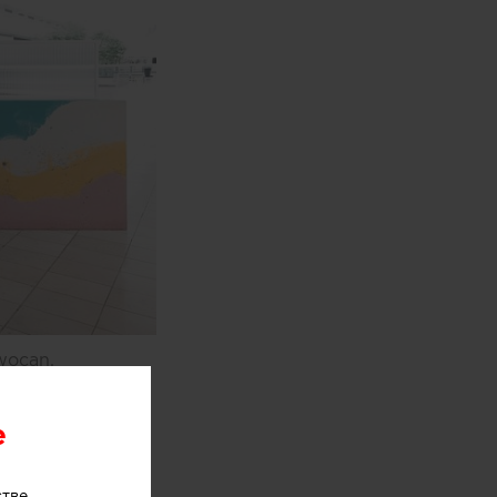
wocan,
одном из
e
стве