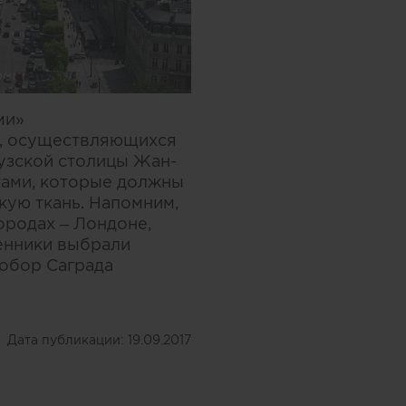
ми»
к, осуществляющихся
узской столицы Жан-
стами, которые должны
кую ткань. Напомним,
ородах – Лондоне,
ленники выбрали
собор Саграда
Дата публикации:
19.09.2017