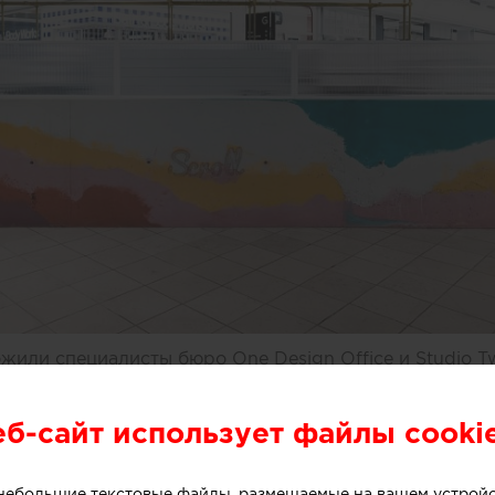
или специалисты бюро One Design Office и Studio T
небольшого магазина мороженого, расположенного в 
рна (Австралия).
еб-сайт использует файлы cooki
о небольшие текстовые файлы, размещаемые на вашем устрой