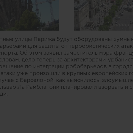
рупные улицы Парижа будут оборудованы «умны
рьерами для защиты от террористических ата
порта. Об этом заявил заместитель мэра франц
 словам, дело теперь за архитекторами-урбани
решение по интеграции робобарьеров в городс
 атаки уже произошли в крупных европейских г
случае с Барселоной, как выяснилось, злоумыш
львар Ла Рамбла: они планировали взорвать и 
ди.