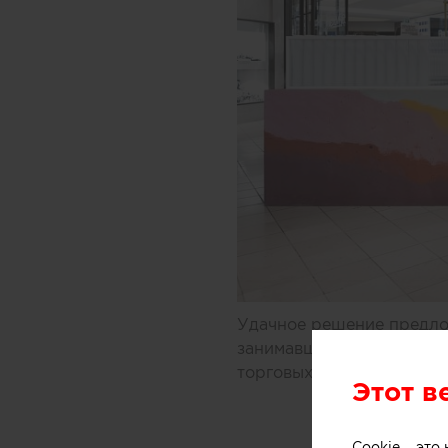
Удачное решение предлож
занимавшиеся дизайном 
торговых центров Мельбу
Этот в
Cookie – эт