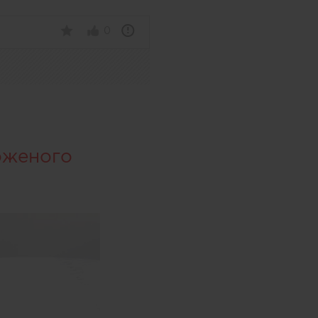
0
оженого