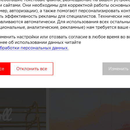
ивной стойки лежит образ емкости с несколькими сл
 сайтами. Они необходимы для корректной работы основны
. Технически замысел был реализован при помощи те
мер, авторизации), а также помогают персонализировать кон
нированного бетона. Логотип магазина мороженого б
ть эффективность рекламы для специалистов. Технически н
авливаются автоматически. Для использования всех остальны
к, символизирующих систему охлаждения в автоматах
циональные, аналитические, рекламные) нам требуется ваше 
комства.
зменить настройки или отозвать согласие в любое время во
нее об использовании данных читайте
вой точки выделяется среди других объектов торгово
бработки персональных данных.
удалось сосредоточить внимание покупателей как на 
ом процессе, в основе которого перемешивание слоев 
добавок», рассказывают авторы этого небольшого про
се
Отклонить все
Изменить