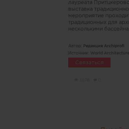
лауреата Притцкеровск
выставка традиционног
мероприятие проходит
традиционных для арх
несколькими бассейна
Автор:
Редакция Archiprofi
Источник:
World Architectur
Связаться
3676
0