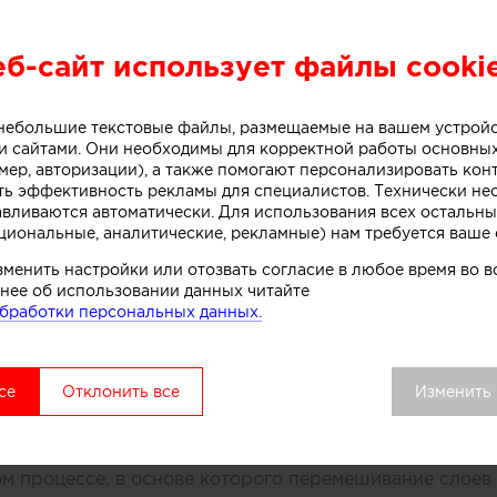
еб-сайт использует файлы cooki
или специалисты бюро One Design Office и Studio T
о небольшие текстовые файлы, размещаемые на вашем устрой
небольшого магазина мороженого, расположенного в 
 сайтами. Они необходимы для корректной работы основны
мер, авторизации), а также помогают персонализировать кон
рна (Австралия).
ть эффективность рекламы для специалистов. Технически н
авливаются автоматически. Для использования всех остальны
циональные, аналитические, рекламные) нам требуется ваше 
ивной стойки лежит образ емкости с несколькими сл
зменить настройки или отозвать согласие в любое время во
нее об использовании данных читайте
. Технически замысел был реализован при помощи те
бработки персональных данных.
нированного бетона. Логотип магазина мороженого б
к, символизирующих систему охлаждения в автоматах
комства.
се
Отклонить все
Изменить
вой точки выделяется среди других объектов торгово
удалось сосредоточить внимание покупателей как на 
ом процессе, в основе которого перемешивание слоев 