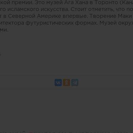
ой премии. Это музей Ага Хана в Торонто (Кана
о исламского искусства. Стоит отметить, что п
 в Северной Америке впервые. Творение Маки
итектора футуристических формах. Музей окру
ми.
e