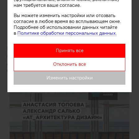
нам требуется ваше согласие.
Вы можете изменить настройки или отозвать
согласие в любое время во всплывающем окне.
Подробнее об использовании данных читайте
в
Политике обработки персональных данных.
Победитель: проект «Бухта маленького
Принять все
капитана»
Анастасия Топоева, Александр
Отклонить все
Салько
(«AT_архитектура дизайн»)
Изменить настройки