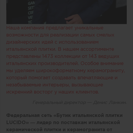
Наша компания предлагает уникальные
возможности для реализации самых смелых
дизайнерских идей с использованием
итальянской плитки. В нашем ассортименте
представлены 1473 коллекции от 143 ведущих
итальянских производителей. Особое внимание
мы уделяем широкоформатному керамограниту,
который помогает создавать впечатляющие и
незабываемые интерьеры, вызывающие
искренний восторг у наших клиентов.
Генеральный директор — Денис Ланкин.
Федеральная сеть «Бутик итальянской плитки
LUCIDO» — лидер по поставкам итальянской
керамической плитки и керамогранита от