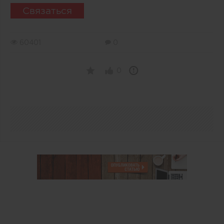
Связаться
60401
0
0