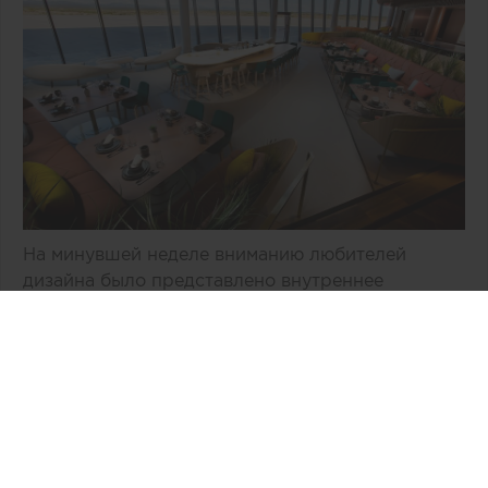
На минувшей неделе вниманию любителей
дизайна было представлено внутреннее
пространство двухэтажного здания «Врата в
космос» компании Virgin Galactic,
расположенное в Нью-Мехико (США). По
общему признанию, авторам концепции, бюро
Viewport Studio, удалось избежать
распространенных дизайнерских клише,
связанных с интерьером космической эпохи.