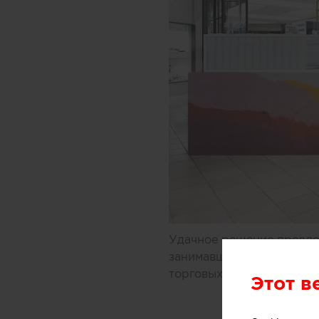
Удачное решение предлож
занимавшиеся дизайном 
торговых центров Мельбу
Этот в