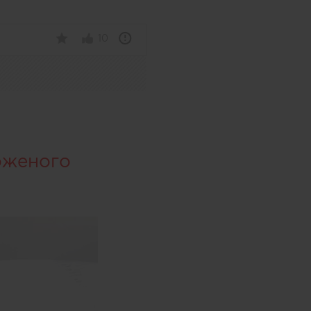
10
оженого