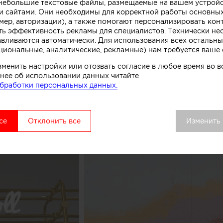
о небольшие текстовые файлы, размещаемые на вашем устрой
ивной стойки лежит образ емкости с несколькими сл
 сайтами. Они необходимы для корректной работы основны
. Технически замысел был реализован при помощи те
мер, авторизации), а также помогают персонализировать кон
ть эффективность рекламы для специалистов. Технически н
нированного бетона. Логотип магазина мороженого б
авливаются автоматически. Для использования всех остальны
к, символизирующих систему охлаждения в автоматах
циональные, аналитические, рекламные) нам требуется ваше 
комства.
зменить настройки или отозвать согласие в любое время во
нее об использовании данных читайте
вой точки выделяется среди других объектов торгово
бработки персональных данных.
удалось сосредоточить внимание покупателей как на 
ом процессе, в основе которого перемешивание слоев 
добавок», рассказывают авторы этого небольшого про
се
Отклонить все
Изменить