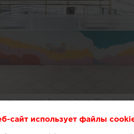
или специалисты бюро One Design Office и Studio T
небольшого магазина мороженого, расположенного в 
рна (Австралия).
еб-сайт использует файлы cooki