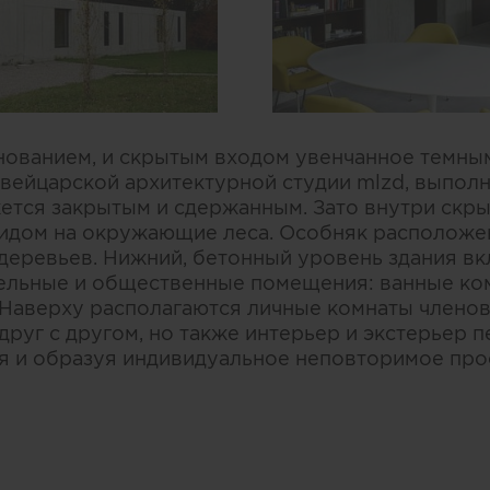
нованием, и скрытым входом увенчанное темны
швейцарской архитектурной студии mlzd, выпол
жется закрытым и сдержанным. Зато внутри ск
идом на окружающие леса. Особняк расположен
 деревьев. Нижний, бетонный уровень здания вк
ельные и общественные помещения: ванные ко
 Наверху располагаются личные комнаты членов
друг с другом, но также интерьер и экстерьер
я и образуя индивидуальное неповторимое про