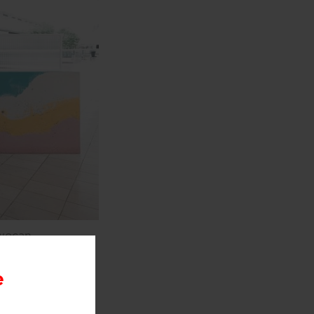
wocan,
одном из
e