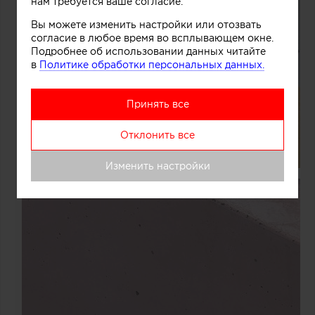
нам требуется ваше согласие.
Вы можете изменить настройки или отозвать
согласие в любое время во всплывающем окне.
Подробнее об использовании данных читайте
в
Политике обработки персональных данных.
Принять все
Отклонить все
Изменить настройки