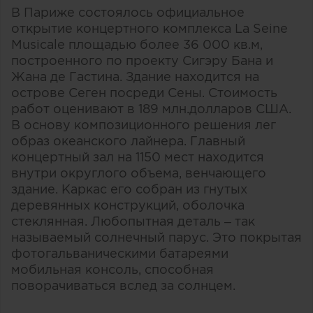
В Париже состоялось официальное
открытие концертного комплекса La Seine
Musicale площадью более 36 000 кв.м,
построенного по проекту Сигэру Бана и
Жана де Гастина. Здание находится на
острове Сеген посреди Сены. Стоимость
работ оценивают в 189 млн.долларов США.
В основу композиционного решения лег
образ океанского лайнера. Главный
концертный зал на 1150 мест находится
внутри округлого объема, венчающего
здание. Каркас его собран из гнутых
деревянных конструкций, оболочка
стеклянная. Любопытная деталь – так
называемый солнечный парус. Это покрытая
фотогальваническими батареями
мобильная консоль, способная
поворачиваться вслед за солнцем.