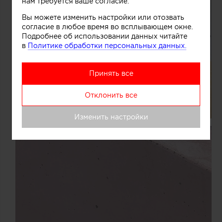
нам требуется ваше согласие.
Вы можете изменить настройки или отозвать
согласие в любое время во всплывающем окне.
Подробнее об использовании данных читайте
в
Политике обработки персональных данных.
Принять все
Отклонить все
Изменить настройки