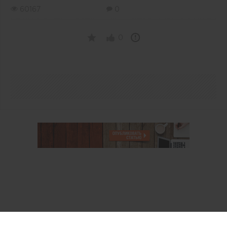
60167
0
0