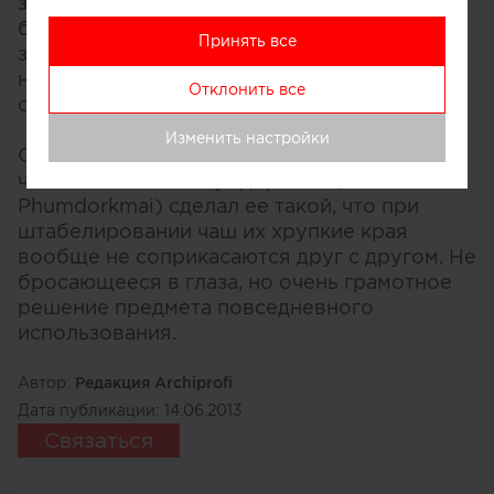
закручивающейся пластиковой пробки: его
бутылка закупоривается стеклянной
Принять все
затычкой, которую удерживает на месте
натянутое резиновое кольцо, продетое
Отклонить все
сквозь отверстие в середине корпуса.
Изменить настройки
Обратите внимание на форму стеклянных
чаш Neo: Феликс Фумдоркмай (Felix
Phumdorkmai) сделал ее такой, что при
штабелировании чаш их хрупкие края
вообще не соприкасаются друг с другом. Не
бросающееся в глаза, но очень грамотное
решение предмета повседневного
использования.
Автор:
Редакция Archiprofi
Дата публикации:
14.06.2013
Связаться