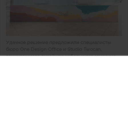
Удачное решение предложили специалисты
бюро One Design Office и Studio Twocan,
занимавшиеся дизайном небольшого магазина
мороженого, расположенного в одном из
торговых центров Мельбурна (Австралия).
В основе концепции массивной стойки лежит
образ емкости с несколькими слоями
мороженого и разнообразных добавок.
Технически замысел был реализован при
помощи техники многослойной заливки