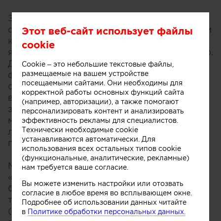
Зимон Шерер (Simon Scherer)
спроектировал коллекцию кожаных сумок и
Этот веб-сайт использует файлы
кошельков Tomo (что в переводе с
cookie
японского означает «приятель, компаньон»).
Дизайнер выбрал максимально простую
Cookie – это небольшие текстовые файлы,
размещаемые на вашем устройстве
форму, не стал акцентировать места
посещаемыми сайтами. Они необходимы для
соединений и добился красивых складок –
корректной работы основных функций сайта
все это с целью привлечь внимание к
(например, авторизации), а также помогают
эстетическим качествам самой кожи как
персонализировать контент и анализировать
материала. Кроме того, простота кроя без
эффективность рекламы для специалистов.
Технически необходимые cookie
лишней детализации значительно упрощает
устанавливаются автоматически. Для
производство изделия.
использования всех остальных типов cookie
(функциональные, аналитические, рекламные)
Mugen (еще одно японское слово, означает
нам требуется ваше согласие.
«бесконечность») – дорожная питьевая
Вы можете изменить настройки или отозвать
бутылка, жидкость в которой контактирует
согласие в любое время во всплывающем окне.
только со стеклом. Робин Штуммфолль
Подробнее об использовании данных читайте
(Robin Stummvoll) сумел обойтись без
в
Политике обработки персональных данных.