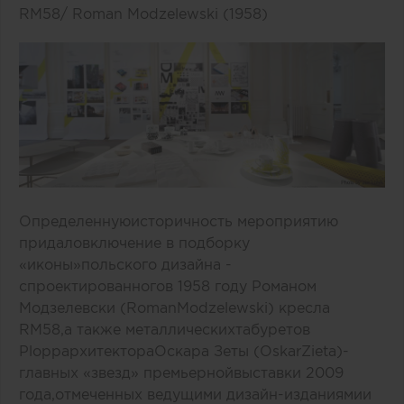
RM
58/
Roman
Modzelewski
(1958)
Определеннуюисторичность мероприятию
придаловключение в подборку
«иконы»польского дизайна -
спроектированногов 1958 году Романом
Модзелевски (
Roman
Modzelewski
)
кресла
RM
58,а также
металлическихтабуретов
Plopp
архитектораОскара Зеты (
Oskar
Zieta
)-
главных «звезд» п
ремьернойвыставки 2009
года
,отмеченных ведущими дизайн-изданиямии