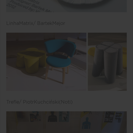
Linha
Matrix
/
Bartek
Mejor
Trefle
/
Piotr
Kuchci
ń
ski
(
Noti
)