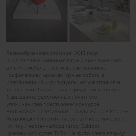
Разнообразнаяэкспозиция 2013 года
представляла собойнаглядный срез польского
дизайна:мебель, текстиль, светильники,
графическиеи архитектурные работы в
исполнении 40индивидуальных участников и
творческихобъединений. Среди них хотелось
бывыделить удостоенные почетного
упоминанияна престижном конкурсе
Red
Dot
Award
светильник
Leda
дизайнера Йереми
Награбецки (
Jeremi
Nagrabecki
)и керамическую
плитку / настенныйрадиатор
Caldo
от
краковского дуэта
To
Do
.
На фото слева вверху: