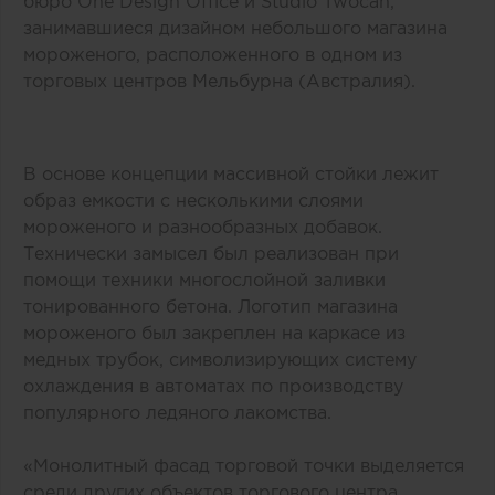
бюро One Design Office и Studio Twocan,
занимавшиеся дизайном небольшого магазина
мороженого, расположенного в одном из
торговых центров Мельбурна (Австралия).
В основе концепции массивной стойки лежит
образ емкости с несколькими слоями
мороженого и разнообразных добавок.
Технически замысел был реализован при
помощи техники многослойной заливки
тонированного бетона. Логотип магазина
мороженого был закреплен на каркасе из
медных трубок, символизирующих систему
охлаждения в автоматах по производству
популярного ледяного лакомства.
«Монолитный фасад торговой точки выделяется
среди других объектов торгового центра.