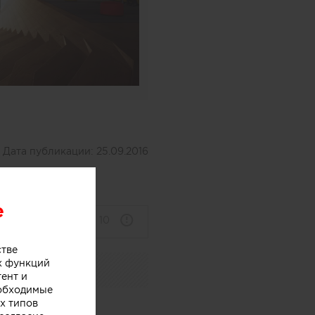
Дата публикации:
25.09.2016
e
10
стве
х функций
тент и
еобходимые
х типов