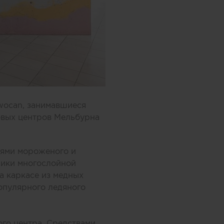
wocan, занимавшиеся
овых центров Мельбурна
оями мороженого и
ники многослойной
а каркасе из медных
опулярного ледяного
ого центра. Средствами