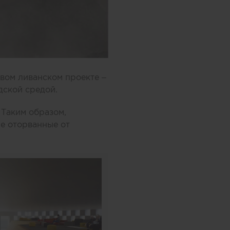
рвом ливанском проекте –
дской средой.
 Таким образом,
не оторванные от