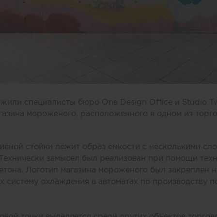
или специалисты бюро One Design Office и Studio T
газина мороженого, расположенного в одном из торг
ивной стойки лежит образ емкости с несколькими сл
 Технически замысел был реализован при помощи тех
етона. Логотип магазина мороженого был закреплен н
 систему охлаждения в автоматах по производству п
вой точки выделяется среди других объектов торгов