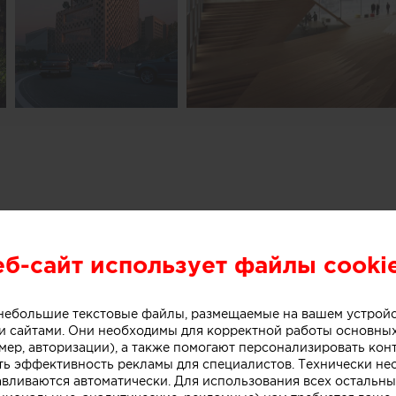
еб-сайт использует файлы cooki
о небольшие текстовые файлы, размещаемые на вашем устрой
 сайтами. Они необходимы для корректной работы основны
мер, авторизации), а также помогают персонализировать кон
ть эффективность рекламы для специалистов. Технически н
авливаются автоматически. Для использования всех остальны