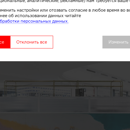
циональные, аналитические, рекламные) нам требуется ваше 
зменить настройки или отозвать согласие в любое время во
нее об использовании данных читайте
ерский прилавок в магазине мор
бработки персональных данных.
се
Отклонить все
Изменить