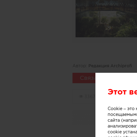
Автор:
Редакция Archiprofi
Связаться
Этот в
3367
0
Cookie – эт
посещаемыми
сайта (напри
анализирова
cookie устан