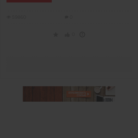
59860
0
0