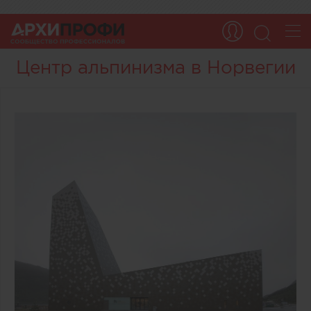
Центр альпинизма в Норвегии