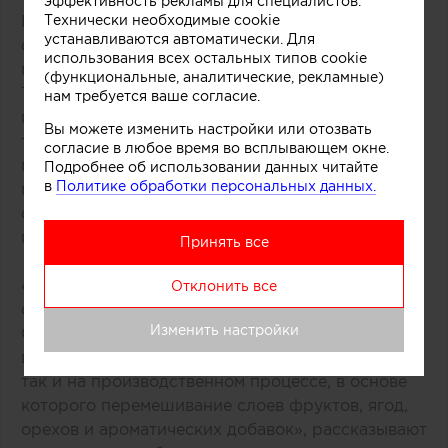
эффективность рекламы для специалистов.
В основе концепции массивной стойки лежит
Технически необходимые cookie
устанавливаются автоматически. Для
образ емкости с несколькими слоями
использования всех остальных типов cookie
мороженого и разнообразных добавок.
(функциональные, аналитические, рекламные)
Технически замысел был реализован при
нам требуется ваше согласие.
помощи техники многослойной заливки
Вы можете изменить настройки или отозвать
тонированного бетона. Логотип магазина
согласие в любое время во всплывающем окне.
мороженого был закреплен на каркасе из
Подробнее об использовании данных читайте
в
Политике обработки персональных данных.
медных трубок, символизирующих систему
охлаждения в автоматах по производству
популярного ледяного лакомства.
Принять все
«Монолитный фасад торговой точки выделяется
Отклонить все
среди других объектов торгового центра.
Изменить настройки
Средствами дизайна нам удалось сосредоточить
внимание покупателей как на самом продукте,
так и на производственном процессе, в основе
которого перемешивание слоев фруктов, ягод,
орехов и ароматических добавок», рассказывают