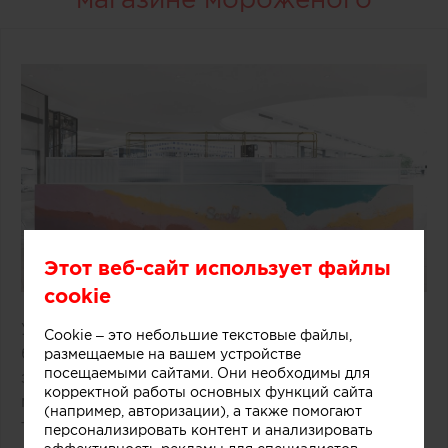
Этот веб-сайт использует файлы
cookie
Удачное решение предложили специалисты
Cookie – это небольшие текстовые файлы,
бюро One Design Office и Studio Twocan,
размещаемые на вашем устройстве
посещаемыми сайтами. Они необходимы для
занимавшиеся дизайном небольшого магазина
корректной работы основных функций сайта
мороженого, расположенного в одном из
(например, авторизации), а также помогают
торговых центров Мельбурна (Австралия).
персонализировать контент и анализировать