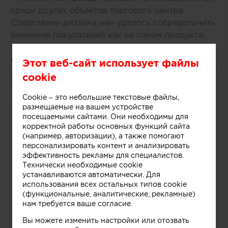
среди других объектов торгового центра.
Средствами дизайна нам удалось сосредоточить
внимание покупателей как на самом продукте,
так и на производственном процессе, в основе
которого перемешивание слоев фруктов, ягод,
Этот веб-сайт использует файлы
орехов и ароматических добавок», рассказывают
cookie
авторы этого небольшого проекта.
Cookie – это небольшие текстовые файлы,
размещаемые на вашем устройстве
посещаемыми сайтами. Они необходимы для
корректной работы основных функций сайта
(например, авторизации), а также помогают
персонализировать контент и анализировать
эффективность рекламы для специалистов.
Технически необходимые cookie
устанавливаются автоматически. Для
использования всех остальных типов cookie
(функциональные, аналитические, рекламные)
нам требуется ваше согласие.
Вы можете изменить настройки или отозвать