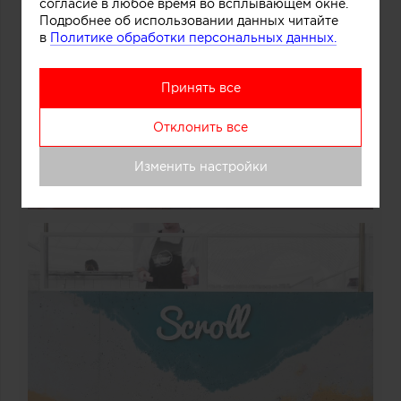
согласие в любое время во всплывающем окне.
Подробнее об использовании данных читайте
в
Политике обработки персональных данных.
Принять все
Отклонить все
Изменить настройки