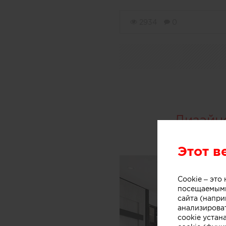
2934
0
Дизайн
Этот в
Cookie – эт
посещаемыми
сайта (напри
анализирова
cookie устан