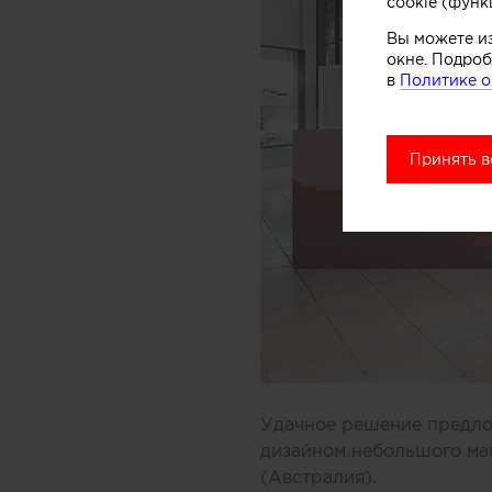
cookie (функ
Вы можете и
окне. Подроб
в
Политике о
Принять в
Удачное решение предлож
дизайном небольшого ма
(Австралия).