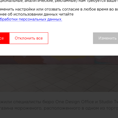
циональные, аналитические, рекламные) нам требуется ваше 
зменить настройки или отозвать согласие в любое время во
нее об использовании данных читайте
бработки персональных данных.
се
Отклонить все
Изменить
или специалисты бюро One Design Office и Studio T
газина мороженого, расположенного в одном из торг