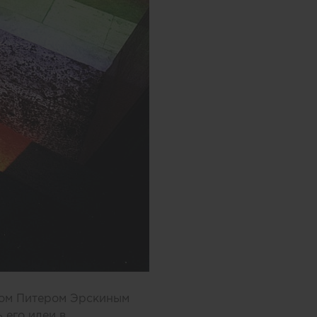
ком Питером Эрскиным
ь его идеи в