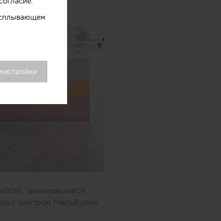
согласие.
 всплывающем
 настройки
wocan, занимавшиеся
овых центров Мельбурна