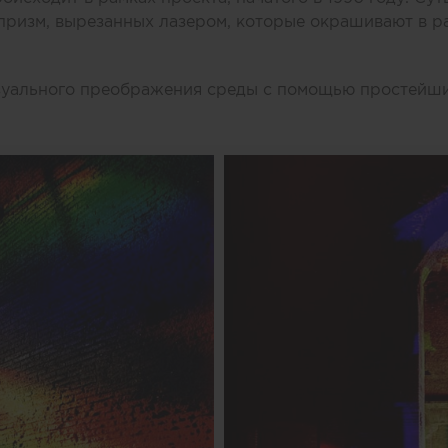
призм, вырезанных лазером, которые окрашивают в р
изуального преображения среды с помощью простейши