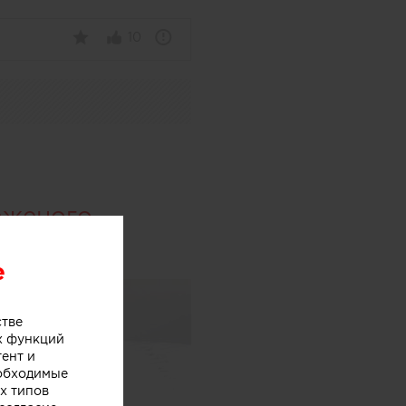
10
оженого
e
стве
х функций
тент и
еобходимые
х типов