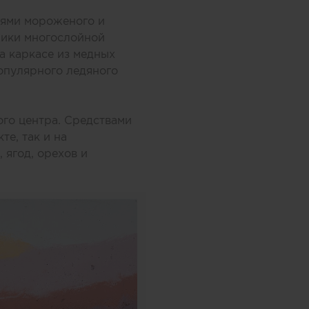
оями мороженого и
ники многослойной
а каркасе из медных
опулярного ледяного
ого центра. Средствами
те, так и на
 ягод, орехов и