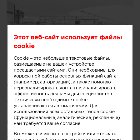
Этот веб-сайт использует файлы
cookie
Cookie – это небольшие текстовые файлы,
размещаемые на вашем устройстве
посещаемыми сайтами. Они необходимы для
корректной работы основных функций сайта
Удачное решение предложили специалисты
(например, авторизации), а также помогают
бюро One Design Office и Studio Twocan,
персонализировать контент и анализировать
занимавшиеся дизайном небольшого магазина
эффективность рекламы для специалистов.
Технически необходимые cookie
мороженого, расположенного в одном из
устанавливаются автоматически. Для
торговых центров Мельбурна (Австралия).
использования всех остальных типов cookie
(функциональные, аналитические, рекламные)
В основе концепции массивной стойки лежит
нам требуется ваше согласие.
образ емкости с несколькими слоями
Вы можете изменить настройки или отозвать
мороженого и разнообразных добавок.
согласие в любое время во всплывающем окне.