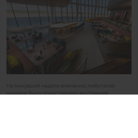
На минувшей неделе вниманию любителей
дизайна было представлено внутреннее
пространство двухэтажного здания «Врата в
космос» компании Virgin Galactic,
расположенное в Нью-Мехико (США). По
общему признанию, авторам концепции, бюро
Viewport Studio, удалось избежать
распространенных дизайнерских клише,