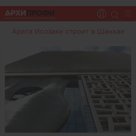
Арата Исозаки строит в Шанхае