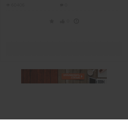
60406
0
0