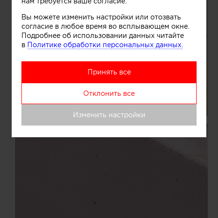
нам требуется ваше согласие.
Вы можете изменить настройки или отозвать
согласие в любое время во всплывающем окне.
Подробнее об использовании данных читайте
в
Политике обработки персональных данных.
Принять все
Отклонить все
Изменить настройки