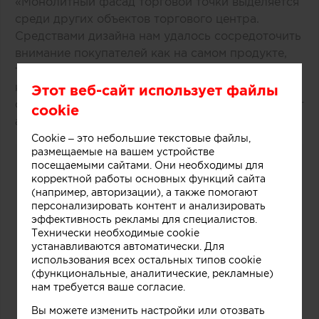
«Монолитный фасад торговой точки выделяется
среди других объектов торгового центра.
Средствами дизайна нам удалось сосредоточить
внимание покупателей как на самом продукте,
так и на производственном процессе, в основе
которого перемешивание слоев фруктов, ягод,
Этот веб-сайт использует файлы
орехов и ароматических добавок», рассказывают
cookie
авторы этого небольшого проекта.
Cookie – это небольшие текстовые файлы,
размещаемые на вашем устройстве
посещаемыми сайтами. Они необходимы для
корректной работы основных функций сайта
(например, авторизации), а также помогают
персонализировать контент и анализировать
эффективность рекламы для специалистов.
Технически необходимые cookie
устанавливаются автоматически. Для
использования всех остальных типов cookie
(функциональные, аналитические, рекламные)
нам требуется ваше согласие.
Вы можете изменить настройки или отозвать