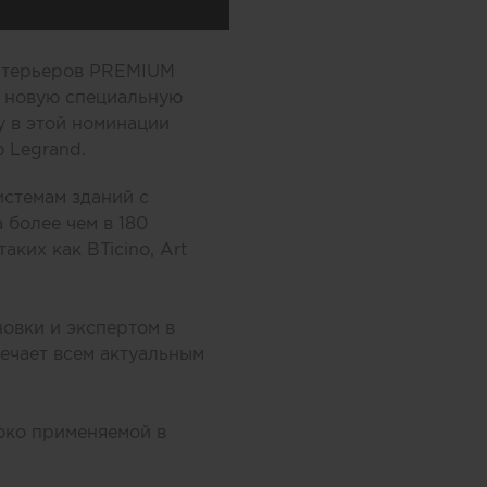
интерьеров PREMIUM
л новую специальную
у в этой номинации
 Legrand.
стемам зданий с
 более чем в 180
ких как BTicino, Art
овки и экспертом в
ечает всем актуальным
око применяемой в