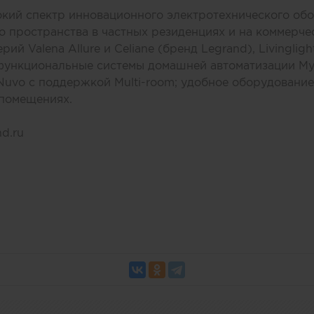
окий спектр инновационного электротехнического об
 пространства в частных резиденциях и на коммерчес
й Valena Allure и Celiane (бренд Legrand), Livingligh
d; функциональные системы домашней автоматизации 
uvo с поддержкой Multi-room; удобное оборудование
 помещениях.
d.ru