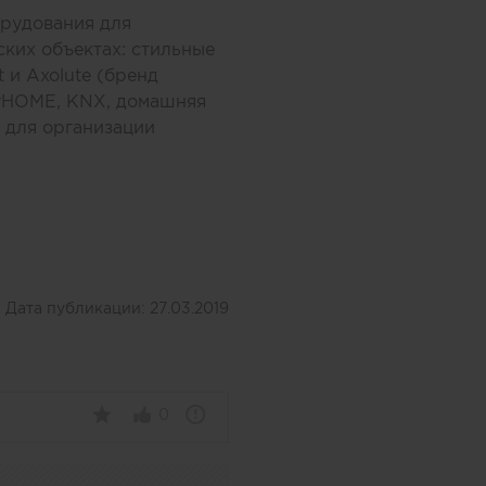
орудования для
ких объектах: стильные
t и Axolute (бренд
MyHOME, KNX, домашняя
 для организации
Дата публикации:
27.03.2019
0