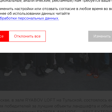
циональные, аналитические, рекламные) нам требуется ваше 
зменить настройки или отозвать согласие в любое время во
нее об использовании данных читайте
бработки персональных данных.
се
Отклонить все
Изменить
оскве, в зале RYABOV LOFT на Тульской, состоялось 
я победителей за лучшие объекты ландшафта и объе