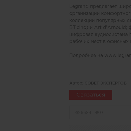
Legrand предлагает шир
организации комфортного
коллекции популярных сери
BTicino) и Art d’Arnoul
цифровая аудиосистема N
рабочих мест в офисных
Подробнее на
www.legran
Автор:
СОВЕТ ЭКСПЕРТОВ
Связаться
6684
0