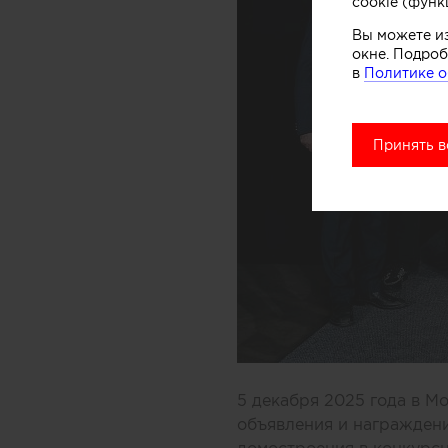
cookie (функ
Вы можете и
окне. Подроб
в
Политике о
Принять в
5 декабря 2025 года в М
объявления и награждени