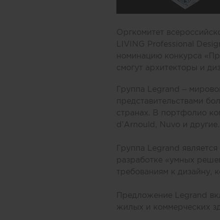
Оргкомитет всероссийск
LIVING Professional Des
номинацию конкурса «Про
смогут архитекторы и ди
Группа Legrand – мирово
представительствами бол
странах. В портфолио ком
d’Arnould, Nuvo и другие.
Группа Legrand является
разработке «умных решен
требованиям к дизайну, 
Предложение Legrand вк
жилых и коммерческих зд