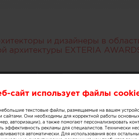
итекторы и дизайнеры в област
ой архитектуры EXTERIA AWARD
еб-сайт использует файлы cooki
о небольшие текстовые файлы, размещаемые на вашем устрой
 сайтами. Они необходимы для корректной работы основны
мер, авторизации), а также помогают персонализировать кон
ть эффективность рекламы для специалистов. Технически н
авливаются автоматически. Для использования всех остальны