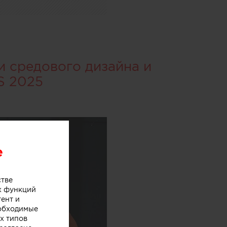
и средового дизайна и
S 2025
e
стве
х функций
тент и
еобходимые
х типов