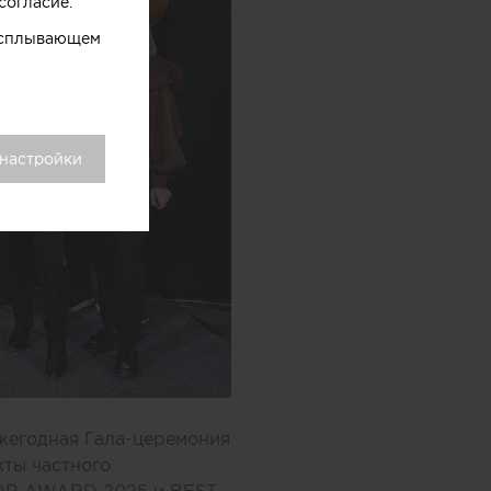
согласие.
 всплывающем
 настройки
ежегодная Гала-церемония
кты частного