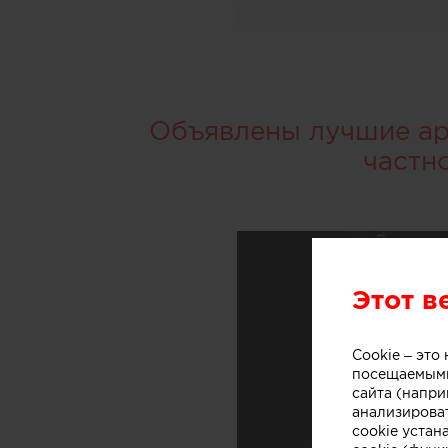
Объявлены лучшие арх
частн
Этот в
Cookie – эт
посещаемыми
сайта (напри
анализирова
cookie устан