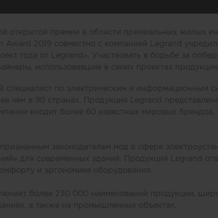
ой открытой премии в области премиальных жилых 
ign Award 2019 совместно с компанией Legrand учреди
ект года от Legrand». Участвовать в борьбе за побед
зайнеры, использовавшие в своих проектах продукцию
й специалист по электрическим и информационным си
ее чем в 90 странах. Продукция Legrand представлена
пании входит более 60 известных мировых брендов, та
 признанным законодателем мод в сфере электроустан
ий» для современных зданий. Продукция Legrand отв
комфорту и эргономике оборудования.
лючает более 230 000 наименований продукции, шир
аниях, а также на промышленных объектах.