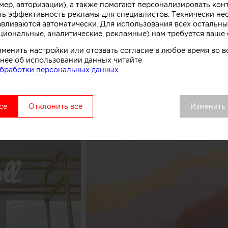
мер, авторизации), а также помогают персонализировать кон
к, символизирующих систему охлаждения в автоматах
ть эффективность рекламы для специалистов. Технически н
комства.
авливаются автоматически. Для использования всех остальны
циональные, аналитические, рекламные) нам требуется ваше 
вой точки выделяется среди других объектов торгово
зменить настройки или отозвать согласие в любое время во
нее об использовании данных читайте
удалось сосредоточить внимание покупателей как на 
бработки персональных данных.
ом процессе, в основе которого перемешивание слоев 
добавок», рассказывают авторы этого небольшого про
се
Отклонить все
Изменить