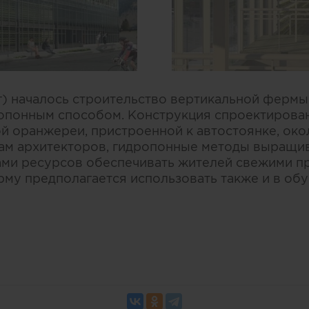
) началось строительство вертикальной ферм
опонным способом. Конструкция спроектирован
 оранжереи, пристроенной к автостоянке, окол
вам архитекторов, гидропонные методы выращив
ми ресурсов обеспечивать жителей свежими п
рму предполагается использовать также и в об