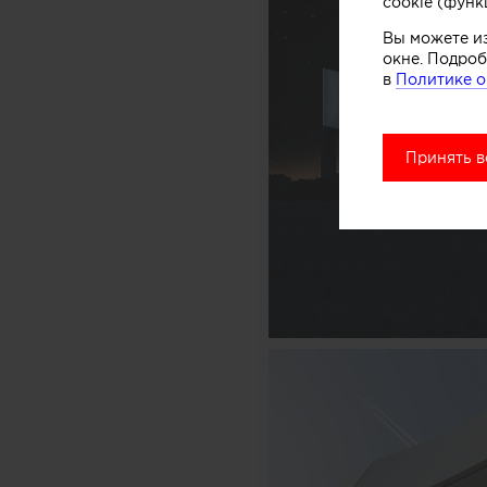
cookie (функ
Вы можете и
окне. Подроб
в
Политике о
Принять в