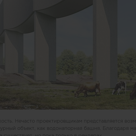
ость. Нечасто проектировщикам представляется возм
рный объект, как водонапорная башня. Благодаря ма
е существует, но пока только в рендерах.