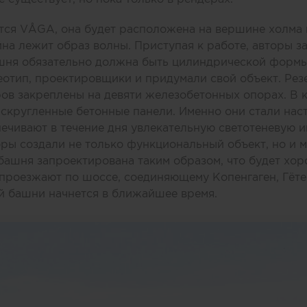
тся VÅGA, она будет расположена на вершине холма 
йна лежит образ волны. Приступая к работе, авторы з
шня обязательно должна быть цилиндрической формы 
отип, проектировщики и придумали свой объект. Ре
ов закреплены на девяти железобетонных опорах. В 
скругленные бетонные панели. Именно они стали нас
печивают в течение дня увлекательную светотеневую и
оры создали не только функциональный объект, но и 
башня запроектирована таким образом, что будет хо
проезжают по шоссе, соединяющему Копенгаген, Гёте
й башни начнется в ближайшее время.