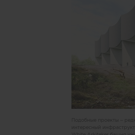
Подобные проекты – редк
интересный инфраструкту
White Arkiteker башня уж