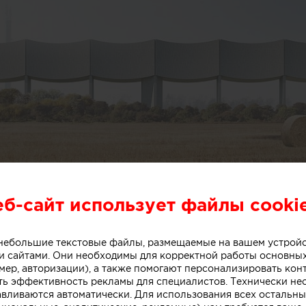
еб-сайт использует файлы cooki
о небольшие текстовые файлы, размещаемые на вашем устрой
 сайтами. Они необходимы для корректной работы основны
мер, авторизации), а также помогают персонализировать кон
ть эффективность рекламы для специалистов. Технически н
авливаются автоматически. Для использования всех остальны