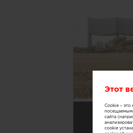
Этот в
Cookie – эт
посещаемыми
сайта (напри
анализирова
cookie устан