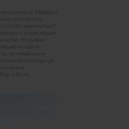
неподалеку от Варберга
адали себе вопрос:
и стоять вертикально?
зервуары с водой общим
качестве облицовки
тоящей находкой
гру на поверхности
местную архитектурную
рошо видна
борг и Осло.