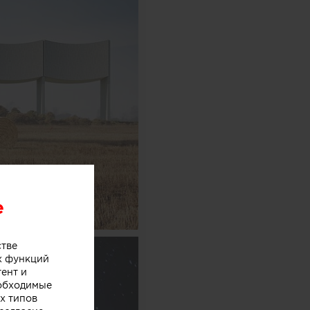
e
стве
х функций
тент и
еобходимые
х типов