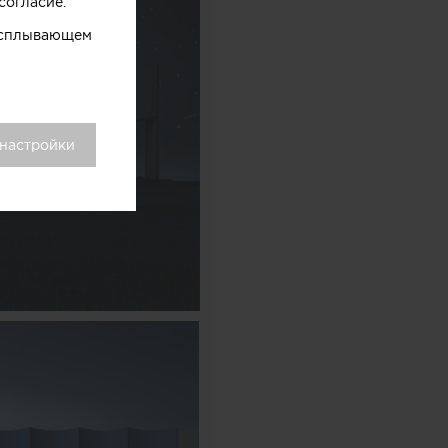
согласие.
 всплывающем
 настройки