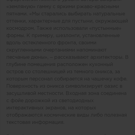
«земляную» гамму с яркими ржаво-красными
пятнами. «Мы старались выбирать натуральные
оттенки, характерные для пустыни, окружающей
космодром. Также использовали «пустынные»
формы. К примеру, шезлонги, установленные
вдоль остекленного фронта, своими
скругленными очертаниями напоминают
песчаные дюны», – рассказывают архитекторы. В
глубине помещения расположен кухонный
остров со столешницей из темного оникса, за
которым персонал собирается на чашечку кофе.
Поверхность из оникса символизирует оазис в
засушливой местности. Входная зона соединена
с фойе дорожкой из светодиодных
интерактивных экранов, на которых
отображаются космические виды либо полезная
текстовая информация.