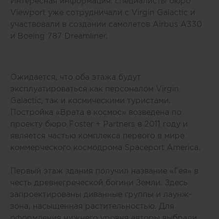
Интересная информация: специалисты бюро
Viewport уже сотрудничали с Virgin Galactic и
участвовали в создании самолетов Airbus A330
и Boeing 787 Dreamliner.
Ожидается, что оба этажа будут
эксплуатироваться как персоналом Virgin
Galactic, так и космическими туристами.
Постройка «Врата в космос» возведена по
проекту бюро Foster + Partners в 2011 году и
является частью комплекса первого в мире
коммерческого космодрома Spaceport America.
Первый этаж здания получил название «Гея» в
честь древнегреческой богини Земли. Здесь
запроектированы диванные группы и лаунж-
зона, насыщенная растительностью. Для
оформления нижнего уровня авторы выбрали