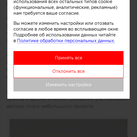
использования всех остальных типов cookie
помощи техники многослойной заливки
(функциональные, аналитические, рекламные)
тонированного бетона. Логотип магазина
нам требуется ваше согласие.
мороженого был закреплен на каркасе из
Вы можете изменить настройки или отозвать
медных трубок, символизирующих систему
согласие в любое время во всплывающем окне.
охлаждения в автоматах по производству
Подробнее об использовании данных читайте
популярного ледяного лакомства.
в
Политике обработки персональных данных.
«Монолитный фасад торговой точки выделяется
Принять все
среди других объектов торгового центра.
Средствами дизайна нам удалось сосредоточить
Отклонить все
внимание покупателей как на самом продукте,
так и на производственном процессе, в основе
Изменить настройки
которого перемешивание слоев фруктов, ягод,
орехов и ароматических добавок», рассказывают
авторы этого небольшого проекта.