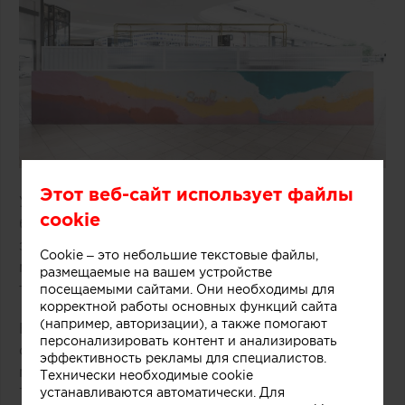
Этот веб-сайт использует файлы
Удачное решение предложили специалисты
cookie
бюро One Design Office и Studio Twocan,
занимавшиеся дизайном небольшого магазина
Cookie – это небольшие текстовые файлы,
мороженого, расположенного в одном из
размещаемые на вашем устройстве
торговых центров Мельбурна (Австралия).
посещаемыми сайтами. Они необходимы для
корректной работы основных функций сайта
(например, авторизации), а также помогают
В основе концепции массивной стойки лежит
персонализировать контент и анализировать
образ емкости с несколькими слоями
эффективность рекламы для специалистов.
мороженого и разнообразных добавок.
Технически необходимые cookie
Технически замысел был реализован при
устанавливаются автоматически. Для