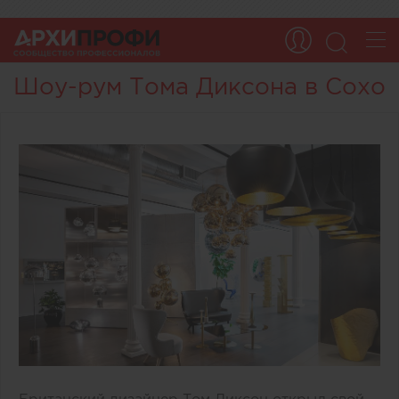
Шоу-рум Тома Диксона в Сохо