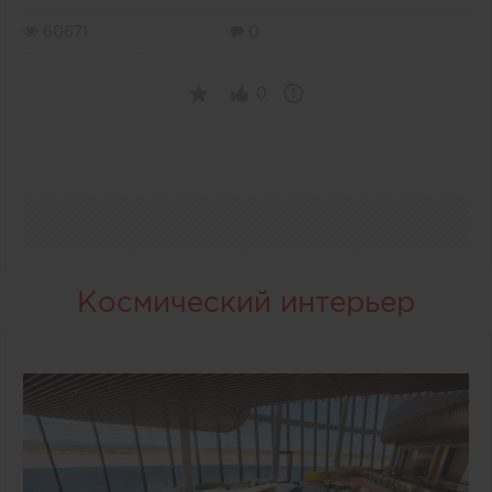
60671
0
0
Космический интерьер