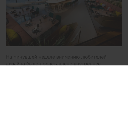
На минувшей неделе вниманию любителей
дизайна было представлено внутреннее
пространство двухэтажного здания «Врата в
космос» компании Virgin Galactic,
расположенное в Нью-Мехико (США). По
общему признанию, авторам концепции, бюро
Viewport Studio, удалось избежать
распространенных дизайнерских клише,
связанных с интерьером космической эпохи.
Интересная информация: специалисты бюро
Viewport уже сотрудничали с Virgin Galactic и