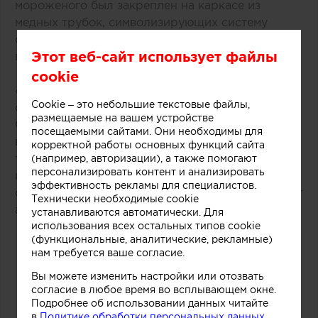
мороженого был закреплен на каркасе из
медных трубок, символизирующих систему
охлаждения в автоматах по производству
Этот веб-сайт использует файлы
популярного ледяного лакомства.
cookie
«Монолитный фасад торговой точки выделяется
Cookie – это небольшие текстовые файлы,
среди других объектов торгового центра.
размещаемые на вашем устройстве
Средствами дизайна нам удалось сосредоточить
посещаемыми сайтами. Они необходимы для
внимание покупателей как на самом продукте,
корректной работы основных функций сайта
так и на производственном процессе, в основе
(например, авторизации), а также помогают
персонализировать контент и анализировать
которого перемешивание слоев фруктов, ягод,
эффективность рекламы для специалистов.
орехов и ароматических добавок», рассказывают
Технически необходимые cookie
авторы этого небольшого проекта.
устанавливаются автоматически. Для
использования всех остальных типов cookie
(функциональные, аналитические, рекламные)
нам требуется ваше согласие.
Вы можете изменить настройки или отозвать
согласие в любое время во всплывающем окне.
Подробнее об использовании данных читайте
в
Политике обработки персональных данных.