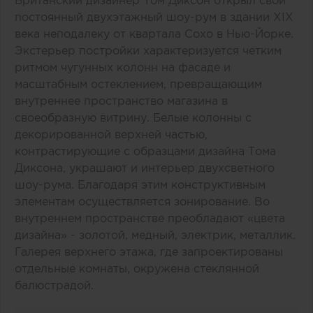
Британский дизайнер Том Диксон открыл свой
постоянный двухэтажный шоу-рум в здании XIX
века неподалеку от квартала Сохо в Нью-Йорке.
Экстерьер постройки характеризуется четким
ритмом чугунных колонн на фасаде и
масштабным остеклением, превращающим
внутреннее пространство магазина в
своеобразную витрину. Белые колонны с
декорированной верхней частью,
контрастирующие с образцами дизайна Тома
Диксона, украшают и интерьер двухсветного
шоу-рума. Благодаря этим конструктивным
элементам осуществляется зонирование. Во
внутреннем пространстве преобладают «цвета
дизайна» - золотой, медный, электрик, металлик.
Галерея верхнего этажа, где запроектированы
отдельные комнаты, окружена стеклянной
балюстрадой.