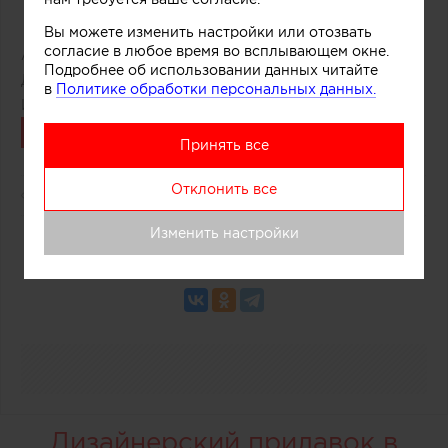
Вы можете изменить настройки или отозвать
согласие в любое время во всплывающем окне.
Автор:
Редакция Archiprofi
Подробнее об использовании данных читайте
Дата публикации:
27.02.2019
в
Политике обработки персональных данных.
Источник:
ArchDaily
Связаться
Принять все
Отклонить все
2249
0
Изменить настройки
0
Дизайнерский прилавок в