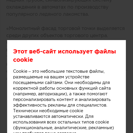
охлаждения в автоматах по производству
популярного ледяного лакомства.
«Монолитный фасад торговой точки выделяется
среди других объектов торгового центра.
Средствами дизайна нам удалось сосредоточить
внимание покупателей как на самом продукте,
Этот веб-сайт использует файлы
так и на производственном процессе, в основе
cookie
которого перемешивание слоев фруктов, ягод,
орехов и ароматических добавок», рассказывают
Cookie – это небольшие текстовые файлы,
размещаемые на вашем устройстве
авторы этого небольшого проекта.
посещаемыми сайтами. Они необходимы для
корректной работы основных функций сайта
(например, авторизации), а также помогают
персонализировать контент и анализировать
эффективность рекламы для специалистов.
Технически необходимые cookie
устанавливаются автоматически. Для
использования всех остальных типов cookie
(функциональные, аналитические, рекламные)