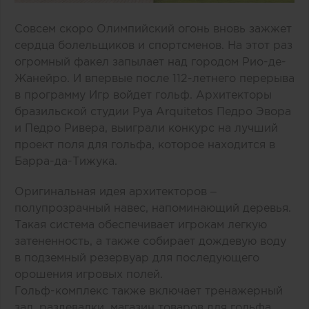
Совсем скоро Олимпийский огонь вновь зажжет
сердца болельщиков и спортсменов. На этот раз
огромный факел запылает над городом Рио-де-
Жанейро. И впервые после 112-летнего перерыва
в программу Игр войдет гольф. Архитекторы
бразильской студии Руа Arquitetos Педро Эвора
и Педро Ривера, выиграли конкурс на лучший
проект поля для гольфа, которое находится в
Барра-да-Тижука.
Оригинальная идея архитекторов –
полупрозрачный навес, напоминающий деревья.
Такая система обеспечивает игрокам легкую
затененность, а также собирает дождевую воду
в подземный резервуар для последующего
орошения игровых полей.
Гольф-комплекс также включает тренажерный
зал, раздевалки, магазин товаров для гольфа,