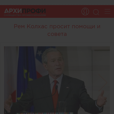
Рем Колхас просит помощи и
совета