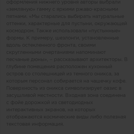
оформления нижнего уровня авторы выбрали
«земляную» гамму с яркими ржаво-красными
пятнами. «Мы старались выбирать натуральные
оттенки, характерные для пустыни, окружающей
космодром. Также использовали «пустынные»
формы. К примеру, шезлонги, установленные
вдоль остекленного фронта, своими
скругленными очертаниями напоминают
песчаные дюны», – рассказывают архитекторы. В
глубине помещения расположен кухонный
остров со столешницей из темного оникса, за
которым персонал собирается на чашечку кофе.
Поверхность из оникса символизирует оазис в
засушливой местности. Входная зона соединена
с фойе дорожкой из светодиодных
интерактивных экранов, на которых
отображаются космические виды либо полезная
текстовая информация.