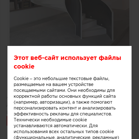
Этот веб-сайт использует файлы
cookie
Cookie – это небольшие текстовые файлы,
размещаемые на вашем устройстве
посещаемыми сайтами. Они необходимы для
корректной работы основных функций сайта
Автор:
Редакция Archiprofi
(например, авторизации), а также помогают
Дата публикации:
03.12.2018
персонализировать контент и анализировать
Источник:
ArchDaily
эффективность рекламы для специалистов.
Технически необходимые cookie
Связаться
устанавливаются автоматически. Для
использования всех остальных типов cookie
(функциональные, аналитические, рекламные)