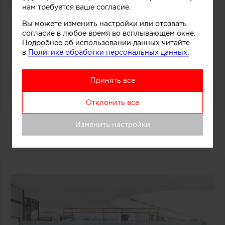
8327
0
нам требуется ваше согласие.
Вы можете изменить настройки или отозвать
0
согласие в любое время во всплывающем окне.
Подробнее об использовании данных читайте
в
Политике обработки персональных данных.
Принять все
Отклонить все
Дизайнерский прилавок в
Изменить настройки
магазине мороженого