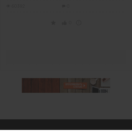
60392
0
0