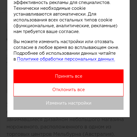
магазине мороженого
эффективность рекламы для специалистов.
Технически необходимые cookie
устанавливаются автоматически. Для
использования всех остальных типов cookie
(функциональные, аналитические, рекламные)
нам требуется ваше согласие.
Вы можете изменить настройки или отозвать
согласие в любое время во всплывающем окне.
Подробнее об использовании данных читайте
в
Политике обработки персональных данных.
Принять все
Отклонить все
Изменить настройки
Удачное решение предложили специалисты
бюро One Design Office и Studio Twocan,
занимавшиеся дизайном небольшого магазина
мороженого, расположенного в одном из
торговых центров Мельбурна (Австралия).