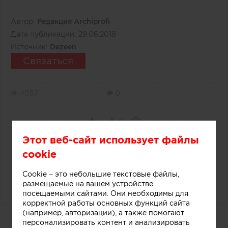
Автор:
Редакция Archiprofi
Дата публикации:
29.06.2018
Источник:
Dezeen
Связаться
4057
0
0
Этот веб-сайт использует файлы
cookie
Cookie – это небольшие текстовые файлы,
размещаемые на вашем устройстве
посещаемыми сайтами. Они необходимы для
корректной работы основных функций сайта
(например, авторизации), а также помогают
Дизайнерский прилавок в
персонализировать контент и анализировать