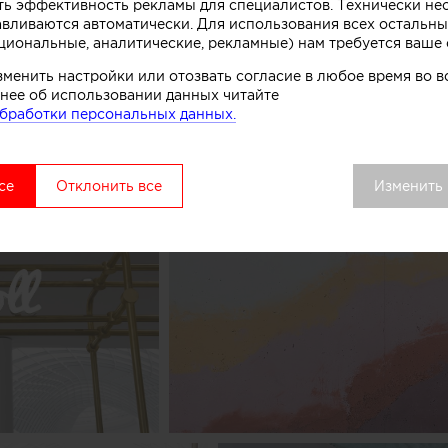
комства.
ть эффективность рекламы для специалистов. Технически н
авливаются автоматически. Для использования всех остальны
циональные, аналитические, рекламные) нам требуется ваше 
вой точки выделяется среди других объектов торгово
удалось сосредоточить внимание покупателей как на 
зменить настройки или отозвать согласие в любое время во
нее об использовании данных читайте
ом процессе, в основе которого перемешивание слоев 
бработки персональных данных.
добавок», рассказывают авторы этого небольшого про
се
Отклонить все
Изменить