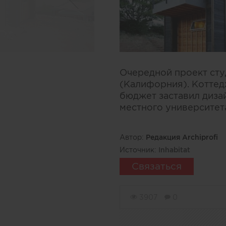
Очередной проект студ
(Калифорния). Коттедж
бюджет заставил диза
местного университет
Автор:
Редакция Archiprofi
Источник:
Inhabitat
Связаться
3907
0