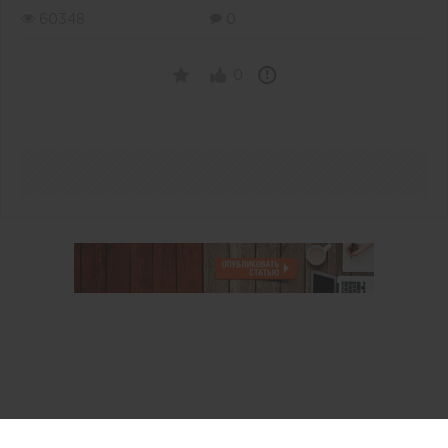
60348
0
0