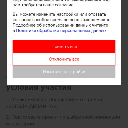
Индивидуальные дизайнеры и архитекторы
нам требуется ваше согласие.
Вы можете изменить настройки или отозвать
Дизайн-студии, архитектурные бюро и
согласие в любое время во всплывающем окне.
проектные коллективы
Подробнее об использовании данных читайте
в
Политике обработки персональных данных.
Производители каминов, комплектующих и
мастерские
Принять все
Коллективы и партнёрства, реализующие
актуальные проекты интерьерных каминов
Отклонить все
Изменить настройки
4. Порядок подачи заявок и
условия участия
1. Ознакомьтесь с Положением о Премии
«ЗВЕЗДА ДИЗАЙНА».
2. Подготовьте проект по выбранной номинации
и категории.