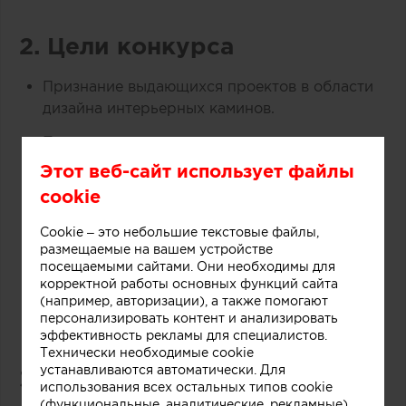
2. Цели конкурса
Признание выдающихся проектов в области
дизайна интерьерных каминов.
Поощрение инновационных, оригинальных и
качественных архитектурных и дизайнерских
Этот веб-сайт использует файлы
решений.
cookie
Формирование и продвижение современных
Cookie – это небольшие текстовые файлы,
стандартов и трендов в сфере интерьерных
размещаемые на вашем устройстве
очагов.
посещаемыми сайтами. Они необходимы для
корректной работы основных функций сайта
Содействие обмену опытом и развитию
(например, авторизации), а также помогают
профессионального сообщества.
персонализировать контент и анализировать
эффективность рекламы для специалистов.
Технически необходимые cookie
устанавливаются автоматически. Для
3. Участники конкурса
использования всех остальных типов cookie
(функциональные, аналитические, рекламные)