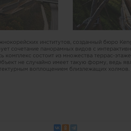
жнокорейских институтов, созданный бюро Ken
рует сочетание панорамных видов с интерактив
сь комплекс состоит из множества террас-этаж
Объект не случайно имеет такую форму, ведь яв
тектурным воплощением близлежащих холмов.