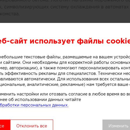
к, символизирующих систему охлаждения в автоматах
комства.
вой точки выделяется среди других объектов торгово
удалось сосредоточить внимание покупателей как на 
еб-сайт использует файлы cooki
ом процессе, в основе которого перемешивание слоев 
добавок», рассказывают авторы этого небольшого про
о небольшие текстовые файлы, размещаемые на вашем устрой
 сайтами. Они необходимы для корректной работы основны
мер, авторизации), а также помогают персонализировать кон
ть эффективность рекламы для специалистов. Технически н
авливаются автоматически. Для использования всех остальны
циональные, аналитические, рекламные) нам требуется ваше 
зменить настройки или отозвать согласие в любое время во
нее об использовании данных читайте
бработки персональных данных.
се
Отклонить все
Изменить