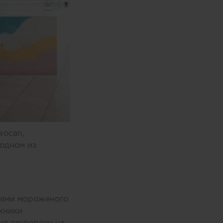
wocan,
одном из
оями мороженого
хники
ыл закреплен на