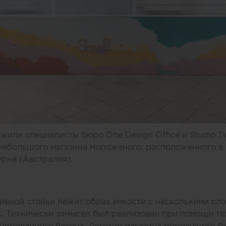
или специалисты бюро One Design Office и Studio T
небольшого магазина мороженого, расположенного в 
рна (Австралия).
ивной стойки лежит образ емкости с несколькими сл
. Технически замысел был реализован при помощи те
нированного бетона. Логотип магазина мороженого б