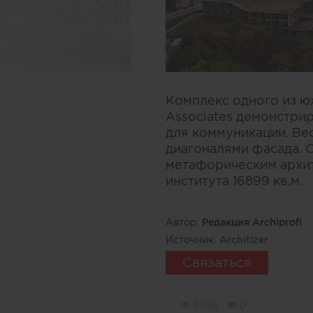
Комплекс одного из ю
Associates демонстри
для коммуникации. Ве
диагоналями фасада. 
метафорическим архи
института 16899 кв.м.
Автор:
Редакция Archiprofi
Источник:
Architizer
Связаться
9498
0