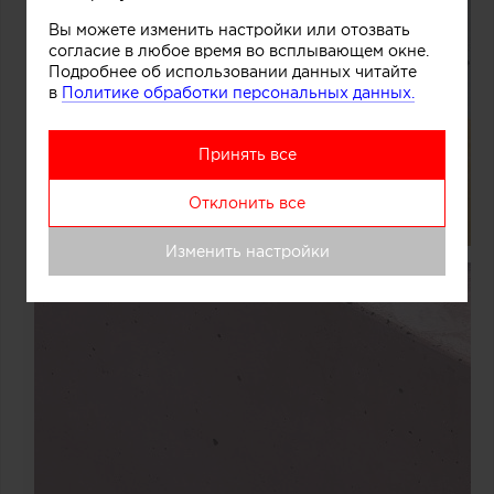
Вы можете изменить настройки или отозвать
согласие в любое время во всплывающем окне.
Подробнее об использовании данных читайте
в
Политике обработки персональных данных.
Принять все
Отклонить все
Изменить настройки