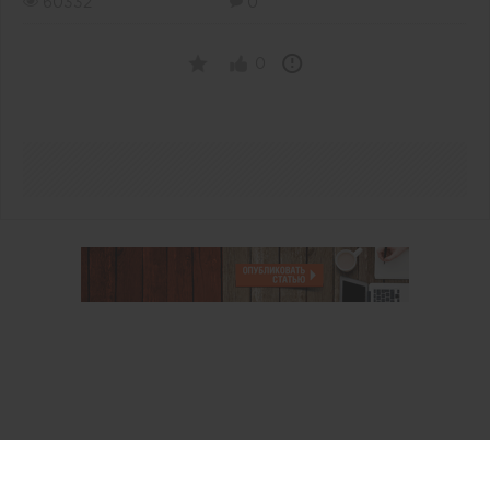
60332
0
0