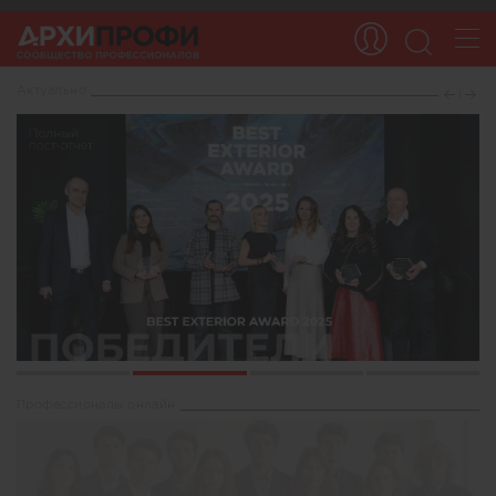
Актуaльно
1
2
3
4
Профессионалы онлайн