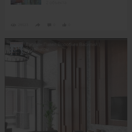
2 объекта
28523
0
0
Лагутин Павел Воробьев Василий |
Дизайнеры