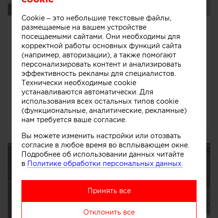
Cookie – это небольшие текстовые файлы,
Из портфолио
размещаемые на вашем устройстве
посещаемыми сайтами. Они необходимы для
Ефремов Максим
корректной работы основных функций сайта
Фролов Сергей
(например, авторизации), а также помогают
персонализировать контент и анализировать
Москва, Россия
эффективность рекламы для специалистов.
Дизайнеры
Технически необходимые cookie
4 объекта
устанавливаются автоматически. Для
использования всех остальных типов cookie
(функциональные, аналитические, рекламные)
нам требуется ваше согласие.
9062
0
0
Вы можете изменить настройки или отозвать
согласие в любое время во всплывающем окне.
Дом на Оке
Подробнее об использовании данных читайте
в
Политике обработки персональных данных.
Принять все
Отклонить все