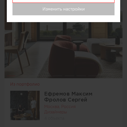
Изменить настройки
Из портфолио
Ефремов Максим
Фролов Сергей
Москва, Россия
Дизайнеры
4 объекта