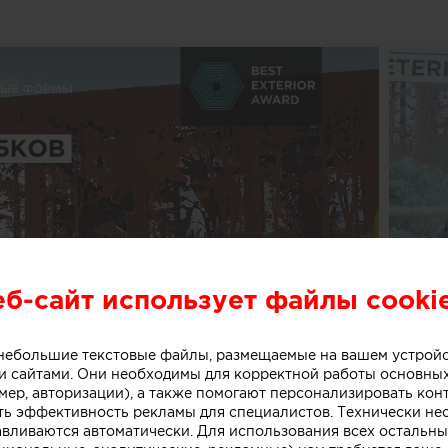
еб-сайт использует файлы cooki
о небольшие текстовые файлы, размещаемые на вашем устрой
 сайтами. Они необходимы для корректной работы основны
мер, авторизации), а также помогают персонализировать кон
ть эффективность рекламы для специалистов. Технически н
авливаются автоматически. Для использования всех остальны