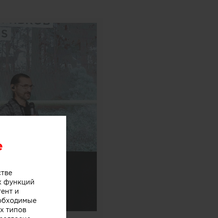
e
стве
х функций
тент и
еобходимые
х типов