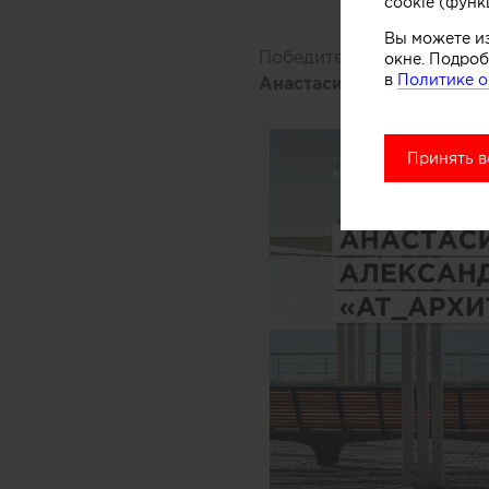
cookie (функ
Вы можете и
Победитель: проект «Бух
окне. Подроб
в
Политике о
Анастасия Топоева, Ал
Принять в