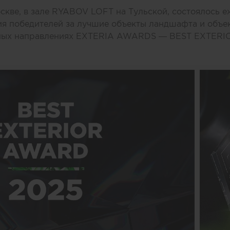
оскве, в зале RYABOV LOFT на Тульской, состоялось 
я победителей за лучшие объекты ландшафта и объе
сных направлениях EXTERIA AWARDS — BEST EXTER