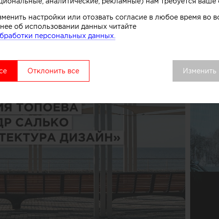
циональные, аналитические, рекламные) нам требуется ваше 
зменить настройки или отозвать согласие в любое время во
та маленького капитана»
нее об использовании данных читайте
бработки персональных данных.
ександр Салько
(«AT_архитектура дизайн»)
се
Отклонить все
Изменить