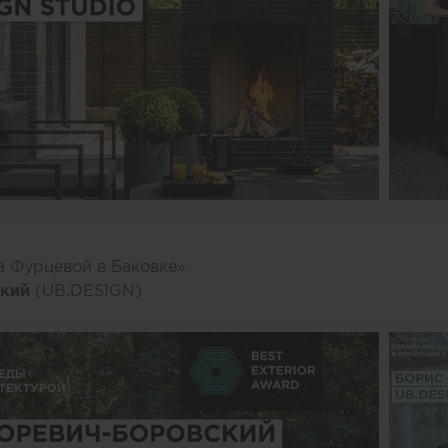
а Фурцевой в Баковке»
ский
(UB.DESIGN)