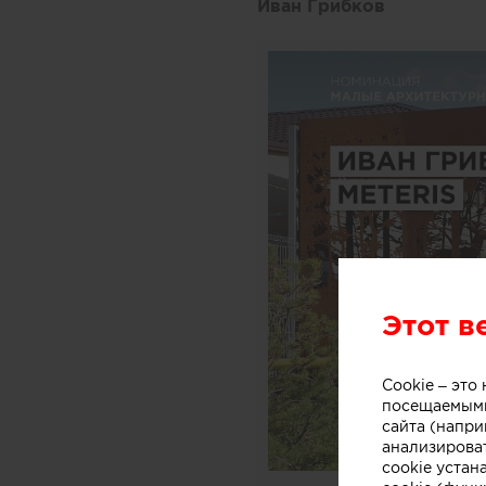
Иван Грибков
Этот в
Cookie – эт
посещаемыми
сайта (напри
анализирова
cookie устан