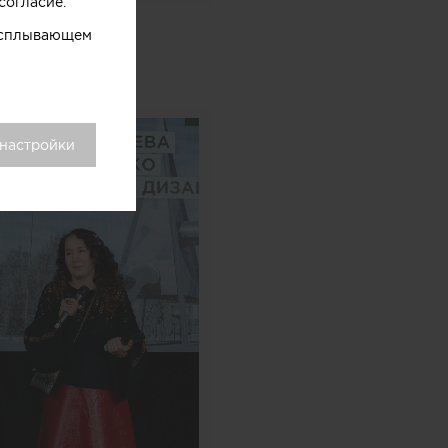
согласие.
 всплывающем
 настройки